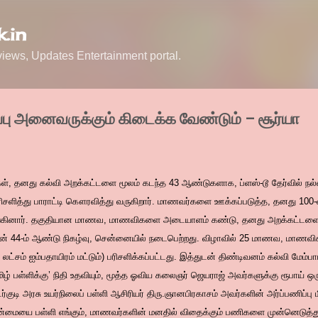
Skip to main content
.in
ews, Updates Entertainment portal.
்பு அனைவருக்கும் கிடைக்க வேண்டும் – சூர்யா
ள், தனது கல்வி அறக்கட்டளை மூலம் கடந்த 43 ஆண்டுகளாக, ப்ளஸ்-டூ தேர்வில் நல
ிசளித்து பாராட்டி கௌரவித்து வருகிறார். மாணவர்களை ஊக்கப்படுத்த, தனது 100-வ
ினார். தகுதியான மாணவ, மாணவிகளை அடையாளம் கண்டு, தனது அறக்கட்டளை மூலம
ின் 44-ம் ஆண்டு நிகழ்வு, சென்னையில் நடைபெற்றது. விழாவில் 25 மாணவ, மாணவிகள
ட்சம் ஐம்பதாயிரம் மட்டும்) பரிசளிக்கப்பட்டது. இத்துடன் திண்டிவனம் கல்வி மேம்பாட்
பள்ளிக்கு’ நிதி உதவியும், மூத்த ஓவிய கலைஞர் ஜெயராஜ் அவர்களுக்கு ரூபாய் ஒரு
குடி அரசு உயர்நிலைப் பள்ளி ஆசிரியர் திரு.ஞானபிரகாசம் அவர்களின் அர்ப்பணிப்பு 
ன்மையை பள்ளி எங்கும், மாணவர்களின் மனதில் விதைக்கும் பணிகளை முன்னெடுத்து வரு