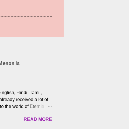
Menon Is
English, Hindi, Tamil,
lready received a lot of
o the world of Eternia,
t among Tamil audiences.
READ MORE
y celebrated playback
nown for memorable songs