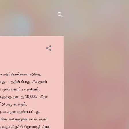
்ல மதிப்பெண்களை எடுத்த,
து படத்தின் போது, சிவகுமார்
் பாராட்டி வருகிறார்.
ுக்கு தலா ரூ.10,000/- வீதம்
டு குழு நடத்தும்,
 லட்சமும் வழங்கப்பட்டது.
மிக்க பணிகளுக்காகவும், 'குறள்
ம் திருச்சி சிறுகாம்பூர் அரசு