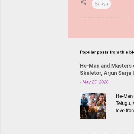
Suriya
Popular posts from this b
He-Man and Masters of
Skeletor, Arjun Sarja 
-
May 25, 2026
He-Man a
Telugu, 
love fro
the rece
Adding t
singer K