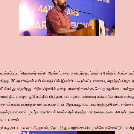
்கப்பட்ட ‘சிவகுமார் கல்வி அறக்கட்டளை தொடர்ந்து, ப்ளஸ் டூ தேர்வில் சிறந்த உயர
ிறது. 30 ஆண்டுகள் என் பொறுப்பில் இயங்கிய அறக்கட்டளையை, அதற்குப் பிறகு
் பணி செய்து வருகிறது. சிறிய அளவில் ஏழை மாணவர்களுக்கு செய்த உதவியை, என்ன
ிராமத்தில் ஏழைக் குடும்பத்தில் பிறந்தவர்கள் படிக்க எவ்வளவு கஷ்டபடுவார்கள் என்ப
தை எந்தளவு உயர்த்தும் என்பதையும் நான் அனுபவபூர்வமா உணர்ந்திருக்கேன். என்னைப
்ளைகளுக்கு என்னால் முடிந்த உதவியைச் செய்வதில் மிகுந்த மனநிறைவு அடைகிறேன். 
்டிய பயணம்
ங்களுடைய கவனம் சிதறாமல், தொடர்ந்து வாழ்க்கையில் முன்னேற வேண்டும்.’’என்று