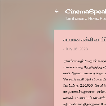
CinemaSpeak
Tamil cinema News, Revi
சமமான கல்வி வாய்ப
-
July 16, 2023
திரைக்கலைஞர் சிவகுமார் அவர்க
மாணவர்களைத் தேர்ந்தெடுத்து பர
கல்வி அறக்கட்டளையைத் தொடங்க
‘சிவகுமார் கல்வி அறக்கட்டளை’ய
மொத்தம் ரூ. 2,50,000/- (இரண்டு ல
ஏழைமாணவர்களுக்கான, ‘தாய்தமிழ் 
செங்கல்பட்டு மாவட்டம் சோமாண்டர்
வழி கல்வி' என திருக்குறளின் மே