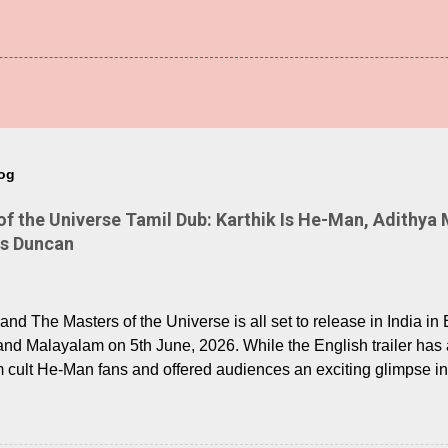
log
 the Universe Tamil Dub: Karthik Is He-Man, Adithya 
Is Duncan
nd The Masters of the Universe is all set to release in India in 
and Malayalam on 5th June, 2026. While the English trailer has a
m cult He-Man fans and offered audiences an exciting glimpse int
ntly released Tamil trailer has also generated strong excitemen
o the growing buzz is the film’s powerful Tamil voice cast led b
arthik, who lends his voice to the iconic superhero He-Man. K