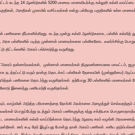
திட்டம் கடந்த 14 ஆண்டுகளில் 5200 மாணவ மாணவியர்க்கு கல்லூரி கல்வி வாய்ப்பை 
ுதிகள், அகதிகள் முகாமில் வசிப்பவர்கள் என்று பல்வேறு பகுதிகளில் உள்ள மாணவர்
் பணிகளை தீர்மானிக்கிறது. கடந்த மூன்று கல்வி ஆண்டுகளாக, பள்ளிக் கல்வித் 
, அரசு பள்ளிகளில் படித்த முன்னாள் மாணவர்களை பள்ளிகளோட வளர்ச்சிக்கு பொறு
ு திட்டங்களில் அகரம் பங்கெடுத்து வருகிறது.
ாக 'அகரம் தன்னார்வலர்கள், முன்னாள் மாணவர்கள் திருவண்ணாமலை மாவட்டம், ஜம
ளாக நடத்தப்பட்டு வரும் நான்கு தொடக்கப் பள்ளிகள் தேவையின் (முன்னுரிமை) அடிப்ப
பித்தல் பணிகளை தொடர்ந்து வருகிறார்கள். தற்போது 30 பள்ளிகளில் மாணவர்கள் ச
்களோடு இணைந்து பணியாற்றி வருகிறார்கள்.
வும், வாழ்வின் அடுத்த பரிமாணத்தை நோக்கி அவர்களை அழைத்துச் செல்வதற்கு
வலர்கள் பொறுப்பேற்று நடத்தும் அகரம் பணிகளுக்கு உந்து சக்தியாக பொருளாதாரத்த
ட மாணவர்களின் கல்வி வாய்பிற்க்காக தொடர்ந்து ஆதரவு கரம் வழங்கி அரவணைத்த
நன்றிகள். ஊர் கூடி தேர் இழுப்பது போன்று தான் அகரம் பணிகள். எளிய குடும்பங்களின
ோதையும் விட இன்று அவசியமானதாக இருக்கிறது. அகரம் என்றாலே அதன் அர்பணிப்ப