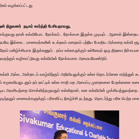
ரிசும் வழங்கப்பட்டது.
ன் நிறுவனர் நடிகர் கார்த்தி பேசியதாவது,
்குவது தான் கல்வியோட நோக்கம்.. நோக்கமா இருக்க முடியும்.. ஆனால் இன்றைய 
றையவே இல்லை.. மாணவர்களின் உடல்நலம் மனநலம் பற்றிய போதிய அக்கறை கல்வி சூ
ரம் மகிழ்ச்சியாக இருக்கணும்.. நம்ம எல்லாருக்கும் உள்ளேயும் ஒரு திறமை நிச்சய
த்துவதற்கும் வழிகாட்டுவது கல்வியின் நோக்கமாக அமையவேண்டும்.
கல்வி அல்ல, அன்றாடம் வாழ்விற்கும் அறிவியலுக்கும் உள்ள தொடர்பினை எடுத்துக் கூற
ம் சமூகவியலுடனும் நம் நாட்டில் உள்ள சாதி மத அமைப்பு முறைகளை பேதங்களை
ிய அவசியத்தை சொல்லித்தருவதும் கல்விதான், என கல்வியின் முக்கியத்துவத்தை எ
முடிந்ததும் மாணவர்களுக்குப் பரிசளிப்பு நிகழ்ச்சி நடந்தது. தொடர்ந்து பரிசு பெற்