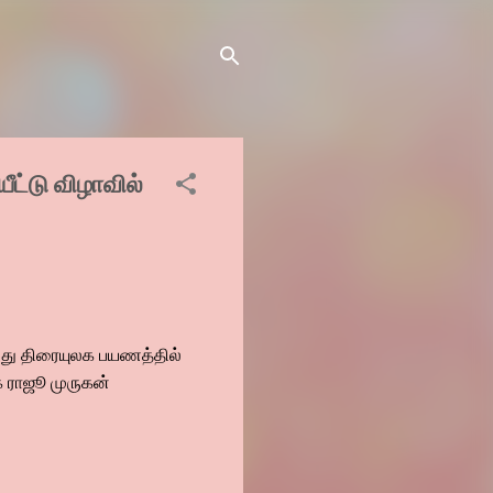
ீட்டு விழாவில்
தனது திரையுலக பயணத்தில்
க ராஜூ முருகன்