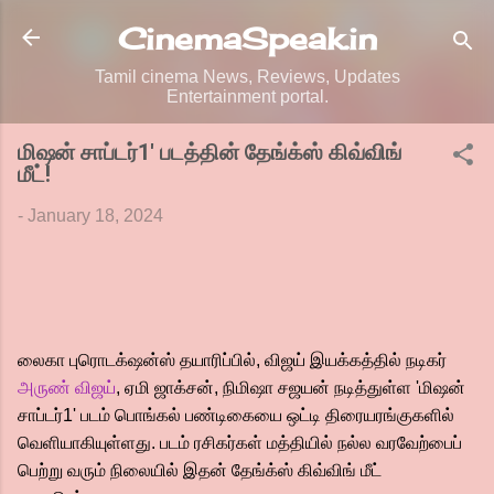
Skip to main content
CinemaSpeak.in
Tamil cinema News, Reviews, Updates
Entertainment portal.
மிஷன் சாப்டர்1' படத்தின் தேங்க்ஸ் கிவ்விங்
மீட்!
-
January 18, 2024
லைகா புரொடக்‌ஷன்ஸ் தயாரிப்பில், விஜய் இயக்கத்தில் நடிகர்
அருண் விஜய்
, ஏமி ஜாக்சன், நிமிஷா சஜயன் நடித்துள்ள 'மிஷன்
சாப்டர்1' படம் பொங்கல் பண்டிகையை ஒட்டி திரையரங்குகளில்
வெளியாகியுள்ளது. படம் ரசிகர்கள் மத்தியில் நல்ல வரவேற்பைப்
பெற்று வரும் நிலையில் இதன் தேங்க்ஸ் கிவ்விங் மீட்