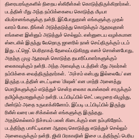
திரையரங்குகளில் நிறைய ஸ்கிரீன்கள் கொடுத்திருக்கிறார்கள்.
படத்தின் மீது அந்த நம்பிக்கையை கொடுத்த மீடியா
விமர்சனங்களுக்கு நன்றி. இப்போதுதான் எங்களுக்கு முதல்
வாரம் போல. நீங்கள் அடுத்தடுத்து கொடுக்கும் ஆதரவுதான்
எங்களை இன்னும் அடுத்துச் செல்லும். என்னுடைய வழக்கமான
ஸ்டைலில் இருந்து வேறொரு ஜானரில் நான் செய்திருக்கும் படம்
இது. பட்ஜெட் பெரிதாகத் தேவைப்படுகிறது எனச் சொன்னபோது,
அதற்கு முழு ஆதரவுக் கொடுத்த தயாரிப்பாளர்களுக்கும்
லைகாவுக்கும் நன்றி. அந்த அளவுக்கு படத்தின் மீது அவர்கள்
நம்பிக்கை வைத்திருந்தார்கள். 'அச்சம் என்பது இல்லையே' என
இருந்த படத்தின் டைட்டிலை 'மிஷன்' என மாற்றி அனைத்து
மொழிகளுக்கும் எடுத்துச் சென்ற லைகா சுபாஸ்கரன் சாருக்கும்
தமிழ்க்குமரனுக்கும் நன்றி. படப்பிடிப்பில் செட் பலமுறை விழுந்து,
மீண்டும் அதை உருவாக்கினோம். இப்படி படப்பிடிப்பில் இருந்து
ரிலீஸ் வரை பல சிக்கல்கள் எங்களுக்கு இருந்தது.
அதற்கெல்லாம் நிச்சயம் பலன் கிடைக்கும் என நம்புகிறோம்.
படத்திற்கு பாசிட்டிவான ஆதரவு கொடுத்து எடுத்துச் செல்லும்
அனைவருக்கும் நன்றி. ஜிவி பிரகாஷின் இசை படத்திற்குப் பெரிய