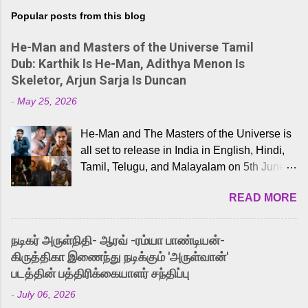
Popular posts from this blog
He-Man and Masters of the Universe Tamil
Dub: Karthik Is He-Man, Adithya Menon Is
Skeletor, Arjun Sarja Is Duncan
-
May 25, 2026
He-Man and The Masters of the Universe is
all set to release in India in English, Hindi,
Tamil, Telugu, and Malayalam on 5th June,
2026. While the English trailer has already
READ MORE
received a lot of love from cult He-Man fans
and offered audiences an exciting glimpse
into the world of Eternia, the recently
நடிகர் அருள்நிதி- ஆரவ் -ரம்யா பாண்டியன்-
released Tamil trailer has also generated
கிருத்திகா இணைந்து நடிக்கும் 'அருள்வான்'
strong excitement among Tamil audiences.
படத்தின் பத்திரிக்கையாளர் சந்திப்பு
Adding to the growing buzz is the film’s
-
July 06, 2026
powerful Tamil voice cast led by celebrated