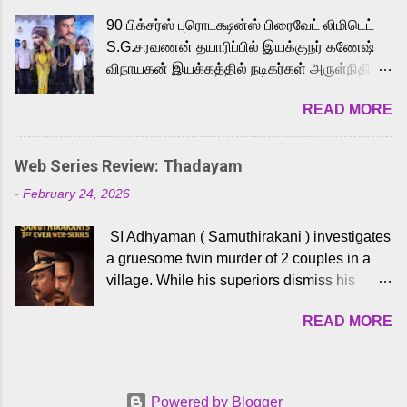
playback singer Karthik, who lends his voice
90 பிக்சர்ஸ் புரொடக்ஷன்ஸ் பிரைவேட் லிமிடெட்
to the iconic superhero He-Man. Known for
S.G.சரவணன் தயாரிப்பில் இயக்குநர் கணேஷ்
memorable songs like “Behene De” from
விநாயகன் இயக்கத்தில் நடிகர்கள் அருள்நிதி -
Raavan, “Oru Maalai” from Ghajini, and
ஆரவ் ,ரம்யா பாண்டியன் -கிருத்திகா ஆகியோர்
“Mun Andhi” from 7 Aum Arivu, Karthik is
READ MORE
முக்கிய வேடத்தில் இணைந்து நடித்திருக்கும்
loved for his versatile voice and strong
'அருள்வான்' திரைப்படத்தினை
command over multiple languages, making
பத்திரிக்கையாளர் சந்திப்பு சென்னையில்
him a strong fit for the legendary character.
Web Series Review: Thadayam
நடைபெற்றது. இயக்குநர் கணேஷ் விநாயகன்
Adithya Menon, known for portraying
-
February 24, 2026
இயக்கத்தில் உருவாகியுள்ள 'அருள்வான்'
memorable antagonists across South Indian
திரைப்படத்தில் அருள்நிதி, ஆரவ், காளி
cinema, voices the menacing Skeletor
SI Adhyaman ( Samuthirakani ) investigates
வெங்கட், ரம்யா பாண்டியன், வி டி வி கணேஷ் ,
across the Tamil, Malayalam, and Telugu
a gruesome twin murder of 2 couples in a
ஜான் விஜய், பேபி கிருத்திகா, 'பருத்திவீரன்'
versions. Joining them is Action King Arjun...
village. While his superiors dismiss his
சரவணன், ஹரிஷ் உத்தமன் உள்ளிட்ட பலர்
intelligence, his senior officer Lakshmi (
நடித்திருக்கிறார்கள். எம். சுகுமார் ஒளிப்பதிவு
READ MORE
Sshivada ) believes in him and makes him
செய்திருக்கும் இந்த திரைப்படத்திற்கு ஜீ. வி.
part of a special team to nab the culprits.
பிரகாஷ் குமார் இசையமைத்திருக்கிறார்.
Thanks to Adhyaman's skills the task force
லால்குடி இளையராஜா கலை இயக்கத்தை
manages to trace possible suspects in a
கவனிக்க.. லாரன்ஸ் கிஷோர் படத் தொகுப்பு
Powered by Blogger