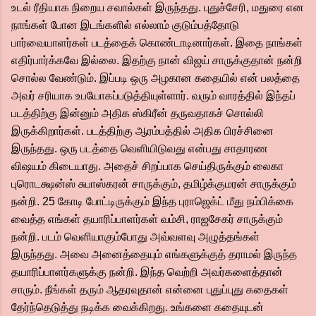
உடல் ரீதியாக நிறைய சவால்கள் இருந்தது. புதுச்சேரி, மதுரை என
நாங்கள் போன இடங்களில் எல்லாம் குடும்பத்தோடு
பார்வையாளர்கள் படத்தைக் கொண்டாடினார்கள். இதை நாங்கள்
எதிர்பார்க்கவே இல்லை. இதற்கு நான் விஜய் சாருக்குதான் நன்றி
சொல்ல வேண்டும். இப்படி ஒரு அழகான கதையில் என் பலத்தை
அவர் சரியாக உபயோகப்படுத்தியுள்ளார். வரும் வாரத்தில் இந்தப்
படத்திற்கு இன்னும் அதிக ஸ்கிரீன் தருவதாகச் சொல்லி
இருக்கிறார்கள். படத்திற்கு ஆரம்பத்தில் அதிக பிரச்சினை
இருந்தது. ஒரு படத்தை வெளியிடுவது என்பது சாதாரண
விஷயம் கிடையாது. அதைச் சிறப்பாக செய்திருக்கும் லைகா
புரொடக்ஷன்ஸ் சுபாஸ்கரன் சாருக்கும், தமிழ்க்குமரன் சாருக்கும்
நன்றி. 25 கோடி போட்டிருக்கும் இந்த புராஜெக்ட் மீது நம்பிக்கை
வைத்த எங்கள் தயாரிப்பாளர்கள் வம்சி, ராஜசேகர் சாருக்கும்
நன்றி. படம் வெளியாகும்போது அவ்வளவு அழுத்தங்கள்
இருந்தது. அவை அனைத்தையும் எங்களுக்குத் தராமல் இருந்த
தயாரிப்பாளர்களுக்கு நன்றி. இந்த வெற்றி அவர்களைத்தான்
சாரும். நீங்கள் தரும் ஆதரவுதான் என்னை புதுப்புது கதைகள்
தேர்ந்தெடுத்து நடிக்க வைக்கிறது. உங்களை கதையுடன்