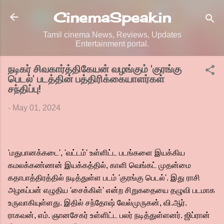
Skip to main content
CinemaSpeak.in
Tamil cinema News, Reviews, Updates
Entertainment portal.
நடிகர் சிவகார்த்திகேயன் வழங்கும் 'குரங்கு
பெடல்' படத்தின் பத்திரிக்கையாளர்கள்
சந்திப்பு!
-
May 01, 2024
'மதுபானக்கடை', 'வட்டம்' உள்ளிட்ட படங்களை இயக்கிய
கமலக்கண்ணன் இயக்கத்தில், காளி வெங்கட் முதன்மை
கதாபாத்திரத்தில் நடித்துள்ள படம் 'குரங்கு பெடல்'. இது ராசி
அழகப்பன் எழுதிய 'சைக்கிள்' என்ற சிறுகதையை தழுவி படமாக
உருவாகியுள்ளது. இதில் சந்தோஷ் வேல்முருகன், வி.ஆர்.
ராகவன், எம். ஞானசேகர் உள்ளிட்ட பலர் நடித்துள்ளனர். ஜிப்ரான்