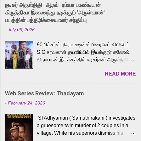
into the world of Eternia, the recently
நடிகர் அருள்நிதி- ஆரவ் -ரம்யா பாண்டியன்-
released Tamil trailer has also generated
கிருத்திகா இணைந்து நடிக்கும் 'அருள்வான்'
strong excitement among Tamil audiences.
படத்தின் பத்திரிக்கையாளர் சந்திப்பு
Adding to the growing buzz is the film’s
-
July 06, 2026
powerful Tamil voice cast led by celebrated
playback singer Karthik, who lends his voice
90 பிக்சர்ஸ் புரொடக்ஷன்ஸ் பிரைவேட் லிமிடெட்
to the iconic superhero He-Man. Known for
S.G.சரவணன் தயாரிப்பில் இயக்குநர் கணேஷ்
memorable songs like “Behene De” from
விநாயகன் இயக்கத்தில் நடிகர்கள் அருள்நிதி -
Raavan, “Oru Maalai” from Ghajini, and
ஆரவ் ,ரம்யா பாண்டியன் -கிருத்திகா ஆகியோர்
“Mun Andhi” from 7 Aum Arivu, Karthik is
READ MORE
முக்கிய வேடத்தில் இணைந்து நடித்திருக்கும்
loved for his versatile voice and strong
'அருள்வான்' திரைப்படத்தினை
command over multiple languages, making
பத்திரிக்கையாளர் சந்திப்பு சென்னையில்
him a strong fit for the legendary character.
Web Series Review: Thadayam
நடைபெற்றது. இயக்குநர் கணேஷ் விநாயகன்
Adithya Menon, known for portraying
-
February 24, 2026
இயக்கத்தில் உருவாகியுள்ள 'அருள்வான்'
memorable antagonists across South Indian
திரைப்படத்தில் அருள்நிதி, ஆரவ், காளி
cinema, voices the menacing Skeletor
SI Adhyaman ( Samuthirakani ) investigates
வெங்கட், ரம்யா பாண்டியன், வி டி வி கணேஷ் ,
across the Tamil, Malayalam, and Telugu
a gruesome twin murder of 2 couples in a
ஜான் விஜய், பேபி கிருத்திகா, 'பருத்திவீரன்'
versions. Joining them is Action King Arjun...
village. While his superiors dismiss his
சரவணன், ஹரிஷ் உத்தமன் உள்ளிட்ட பலர்
intelligence, his senior officer Lakshmi (