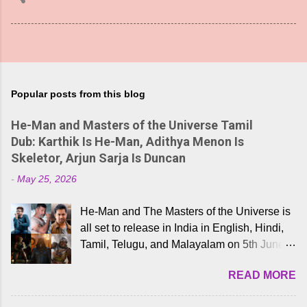
Popular posts from this blog
He-Man and Masters of the Universe Tamil
Dub: Karthik Is He-Man, Adithya Menon Is
Skeletor, Arjun Sarja Is Duncan
-
May 25, 2026
He-Man and The Masters of the Universe is
all set to release in India in English, Hindi,
Tamil, Telugu, and Malayalam on 5th June,
2026. While the English trailer has already
READ MORE
received a lot of love from cult He-Man fans
and offered audiences an exciting glimpse