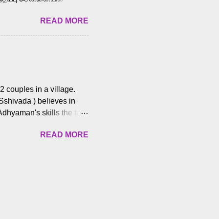
வான்' திரைப்படத்தில்
READ MORE
ய், பேபி கிருத்திகா,
. சுகுமார் ஒளிப்பதிவு
ிறார். லால்குடி
 பணிகளை
ம் இந்தத் திரைப்படத்தை 90
ன் தயாரித்திருக்கிறார்.
 couples in a village.
 Sshivada ) believes in
Adhyaman's skills the task
n Andhra Pradesh. As they
READ MORE
 dating back to 1995.
them? What obstacles and
ts is a slow burn but
es set the backdrop and
n the cops and villainous
ing and are superb