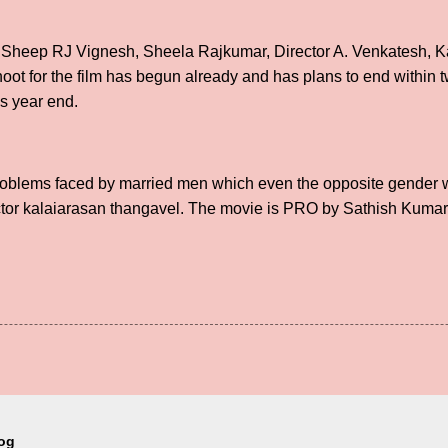
 Sheep RJ Vignesh, Sheela Rajkumar, Director A. Venkatesh, K
hoot for the film has begun already and has plans to end within
is year end.
roblems faced by married men which even the opposite gender wi
irector kalaiarasan thangavel. The movie is PRO by Sathish Kumar
log