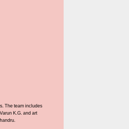
s. The team includes
Varun K.G. and art
handru.