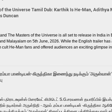
 the Universe Tamil Dub: Karthik Is He-Man, Adithya 
Is Duncan
nd The Masters of the Universe is all set to release in India in 
and Malayalam on 5th June, 2026. While the English trailer has a
m cult He-Man fans and offered audiences an exciting glimpse int
ntly released Tamil trailer has also generated strong excitemen
o the growing buzz is the film’s powerful Tamil voice cast led b
arthik, who lends his voice to the iconic superhero He-Man. K
hene De” from Raavan, “Oru Maalai” from Ghajini, and “Mun Andh
-ரம்யா பாண்டியன்-கிருத்திகா இணைந்து நடிக்கும் 'அருள்வான்'
is loved for his versatile voice and strong command over multip
பு
 fit for the legendary character. Adithya Menon, known for portr
sts across South Indian cinema, voices the menacing Skeletor a
m, and Telugu versions. Joining them is Action King Arjun...
ர்ஸ் புரொடக்ஷன்ஸ் பிரைவேட் லிமிடெட் S.G.சரவணன் தயாரிப்பில் இய
ில் நடிகர்கள் அருள்நிதி - ஆரவ் ,ரம்யா பாண்டியன் -கிருத்திகா ஆகிய
நடித்திருக்கும் 'அருள்வான்' திரைப்படத்தினை பத்திரிக்கையாளர் சந