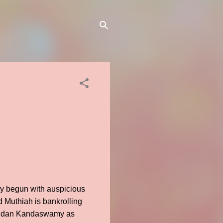
ally begun with auspicious
d Muthiah is bankrolling
ikandan Kandaswamy as