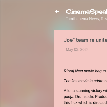
CinemaSpeak
Tamil cinema News, Revi
Joe" team re unite
-
May 03, 2024
Rioraj Next movie begun o
The first movie to addres
After a stunning victory w
pooja. Drumsticks Product
this flick which is dire