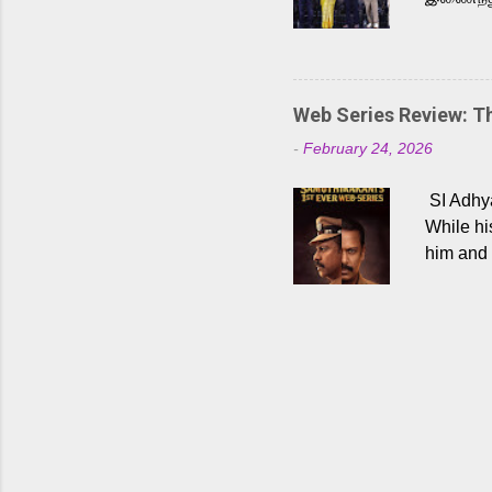
நடைபெற்ற
அருள்நித
'பருத்திவ
செய்திருக
Web Series Review: 
இளையராஜ
-
February 24, 2026
மேற்கொண்
பிக்சர்ஸ
SI Adhya
இப்படத்த
While hi
him and 
force ma
begin to
Who are
dangers 
gripping
characte
characte
choices,