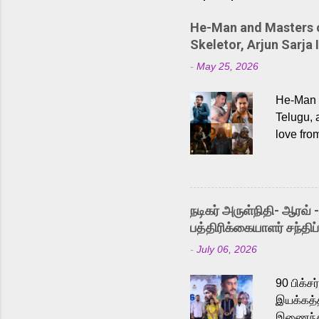
He-Man and Masters of
Skeletor, Arjun Sarja 
-
May 25, 2026
He-Man a
Telugu, 
love fro
the rece
Adding t
singer K
like “Be
நடிகர் அருள்நிதி- ஆரவ் 
Karthik 
பத்திரிக்கையாளர் சந்திப்
a strong
-
July 06, 2026
antagoni
Malayala
90 பிக்ச
இயக்கத்த
இணைந்து 