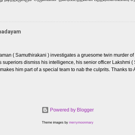
து. இயக்குநர் கணேஷ் விநாயகன் இயக்கத்தில் உருவாகியுள்ள 'அருள்
ி, ஆரவ், காளி வெங்கட், ரம்யா பாண்டியன், வி டி வி கணேஷ் , ஜான் விஜ
ீரன்' சரவணன், ஹரிஷ் உத்தமன் உள்ளிட்ட பலர் நடித்திருக்கிறார்கள். எம்
்கும் இந்த திரைப்படத்திற்கு ஜீ. வி. பிரகாஷ் குமார் இசையமைத்திருக்க
Thadayam
ா கலை இயக்கத்தை கவனிக்க.. லாரன்ஸ் கிஷோர் படத் தொகுப்பு
டிருக்கிறார். கல்வியின் அவசியத்தை வலியுறுத்தி தயாராகி இருக்கு
் புரொடக்ஷன்ஸ் பிரைவேட் லிமிடெட் சார்பில் தயாரிப்பாளர் எஸ் ஜி சரவண
man ( Samuthirakani ) investigates a gruesome twin murder of 2
ை சக்தி பிலிம் ஃபேக்டரி நிறுவனம் சார்பில் சக்திவேலன் வழங...
s superiors dismiss his intelligence, his senior officer Lakshmi (
makes him part of a special team to nab the culprits. Thanks to 
nages to trace possible suspects in a hamlet in a border town i
 dig deeper, several layers emerge which link the case to events
 the kiĺlers ? Do cops Adhyaman and Lakshmi manage to nab 
come in their way? The crime story allegedly based on true even
 cat -and- mouse investigative cop thriller. The first few episod
Powered by Blogger
r details. What follows is a chilling series of encounters betwee
rs (played by Prem and Raj Tirandasu ). While both look menac
Theme images by
merrymoonmary
 Raj ( Pushpa, OG, and othe...