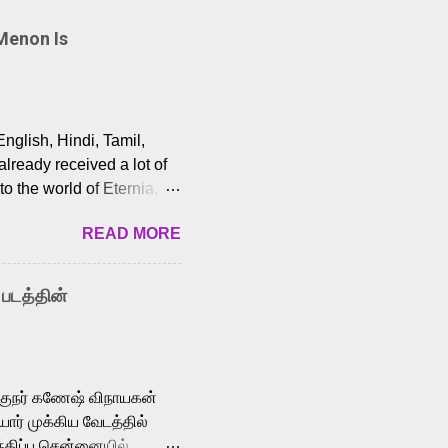
Menon Is
English, Hindi, Tamil,
lready received a lot of
o the world of Eternia,
t among Tamil audiences.
READ MORE
y celebrated playback
nown for memorable songs
i” from 7 Aum Arivu,
 படத்தின்
le languages, making him
aying memorable
cross the Tamil,
க்குநர் கணேஷ் விநாயகன்
ோர் முக்கிய வேடத்தில்
்திப்பு சென்னையில்