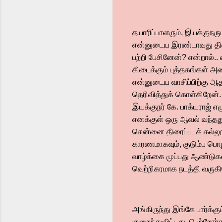
தயாரிப்பாளரும், இயக்குநர
என்னுடைய இரண்டாவது திரைப
பற்றி பேசினேன்? என்றால்.
கிடைக்கும் புத்தகங்கள் அ
என்னுடைய வாசிப்பிற்கு ஆ
தெரிவித்துக் கொள்கிறேன்.
இயக்குநர் கே. பாக்யராஜ் எ
எனக்குள் ஒரு ஆவல் வந்தது
சென்னை திரைப்படக் கல்லூரி
காரணமாகவும், குடும்ப பொற
வாழ்க்கை முப்பது ஆண்டுக
வெற்றிகரமாக நடத்தி வருக
அங்கிருந்து இங்கே பார்க்க
குறைந்துவிட்டது. பெற்றோர