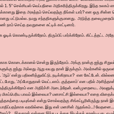
ல் 1. 5° செல்சியஸ் வெப்பநிலை அதிகரித்திருக்கிறது. இந்த உலகம் எ
ளுக்கானது இதை அசுத்தம் செய்வதற்கு நீங்கள் யார்? என ஒரு சின்
க்கானது மட்டுமல்ல. நமது சந்ததிகளுக்குமானது. அடுத்த தலைமுறையி
ண் நாம் செய்த தவறுகளை சுட்டிக் காட்டினார்.
டிக் கொண்டிருக்கிறோம். திரும்பிப் பார்க்கிறோம். கிட்டத்தட்ட அத
்பிற்காக கொடைக்கானல் சென்று இருந்தோம். அங்கு நான்கு ஐந்து சிறு
ளுக்கு ஐந்து அல்லது ஆறு வயது தான் இருக்கும். அவர்களில் ஒருவன்
. 'ஆம்' என்று பதிலளித்துவிட்டு, நடிக்கிறாயா? என கேட்டேன். வில்ல
்டபோது, 'அப்போதுதான் வெட்டலாம். குத்தலாம்' என பதில் அளித்தான்.
்திருக்கிறோம் என அதிர்ச்சி அடைந்தேன். வன்முறையை.. அவனுக்க
. இது மிகப்பெரிய பாவம் இல்லையா? மனசாட்சி இல்லையா? எதை விதைக்க
ுத்தகத்தை படியுங்கள் என்று சொல்வதற்கு சிங்கப்பூரிலிருந்து நான்
ம்பாதிப்பதற்காக வரவில்லை. இது என் மனசின் ஆதங்கம்...! வேதனை..
றோம்? .. இதுதான் என்னை இந்த படத்தை இயக்கத் தூண்டியது. எழுத்