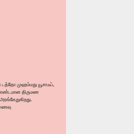
் டத்தோ முஹம்மது யூசாஃப்,
ிரமாண்டமான திருமண
ு அரங்கேறுகிறது.
ிணைவு