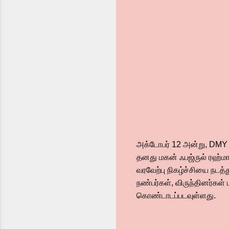
அக்டோபர் 12 அன்று, DMY க
தனது மகன் ஃபஜ்ருல் ரஹ்ம
வரவேற்பு நிகழ்ச்சியை நடத்
நண்பர்கள், விருந்தினர்கள
கொண்டாடப்படவுள்ளது.