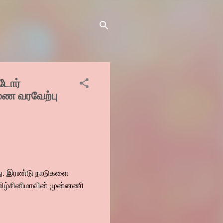
டோர்
மண வரவேற்பு
ு. இரண்டு நாடுகளை
மிழ்சினிமாவின் முன்னணி