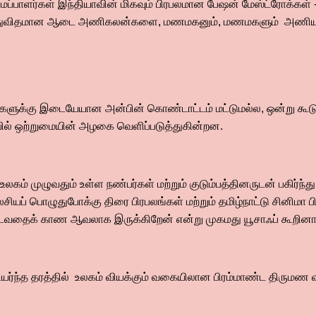
்பாளர்கள் இந்தியாவின் மிகவும் பிரபலமான பேஷன் மேஸ்ட்ரோக்கள் -
 புதுவிதமான ஆடை அணிகலன்களை, மணமகனும், மணமகளும் அணிய இ
்களுக்கு இடையேயான அன்பின் கொண்டாட்டம் மட்டுமல்ல, ஒன்று கூடு
யில் ஒற்றுமையின் அழகை வெளிப்படுத்துகின்றன.
உலகம் முழுவதும் உள்ள நண்பர்கள் மற்றும் குடும்பத்தினருடன் பகிர்ந்
யப் பொழுதுபோக்கு திரை பிரபலங்கள் மற்றும் தமிழ்நாட்டு சினிமா ப
தைக் காண ஆவலாக இருக்கிறேன் என்று முகமது யூசாஃப் கூறினார
உயர்ந்த தரத்தில் உலகம் வியக்கும் வகையிலான பிரம்மாண்ட திருமண