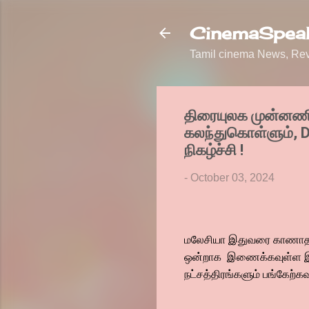
CinemaSpeak
Tamil cinema News, Revi
திரையுலக முன்னணி 
கலந்துகொள்ளும், D
நிகழ்ச்சி !
-
October 03, 2024
மலேசியா இதுவரை காணாத அ
ஒன்றாக இணைக்கவுள்ள இவ்
நட்சத்திரங்களும் பங்கேற்க