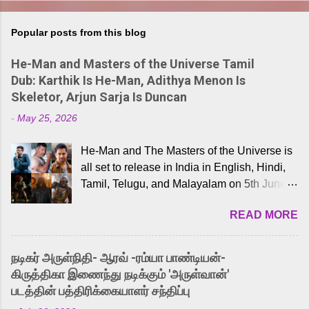
Popular posts from this blog
He-Man and Masters of the Universe Tamil
Dub: Karthik Is He-Man, Adithya Menon Is
Skeletor, Arjun Sarja Is Duncan
-
May 25, 2026
He-Man and The Masters of the Universe is
all set to release in India in English, Hindi,
Tamil, Telugu, and Malayalam on 5th June,
2026. While the English trailer has already
READ MORE
received a lot of love from cult He-Man fans
and offered audiences an exciting glimpse
into the world of Eternia, the recently
நடிகர் அருள்நிதி- ஆரவ் -ரம்யா பாண்டியன்-
released Tamil trailer has also generated
கிருத்திகா இணைந்து நடிக்கும் 'அருள்வான்'
strong excitement among Tamil audiences.
படத்தின் பத்திரிக்கையாளர் சந்திப்பு
Adding to the growing buzz is the film’s