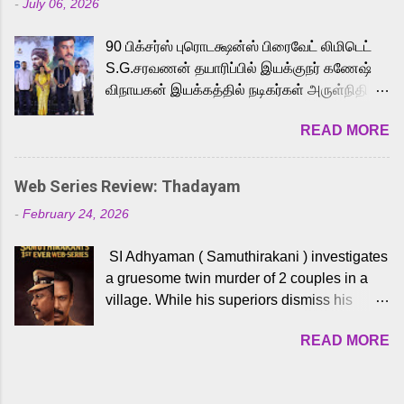
-
July 06, 2026
powerful Tamil voice cast led by celebrated
playback singer Karthik, who lends his voice
90 பிக்சர்ஸ் புரொடக்ஷன்ஸ் பிரைவேட் லிமிடெட்
to the iconic superhero He-Man. Known for
S.G.சரவணன் தயாரிப்பில் இயக்குநர் கணேஷ்
memorable songs like “Behene De” from
விநாயகன் இயக்கத்தில் நடிகர்கள் அருள்நிதி -
Raavan, “Oru Maalai” from Ghajini, and
ஆரவ் ,ரம்யா பாண்டியன் -கிருத்திகா ஆகியோர்
“Mun Andhi” from 7 Aum Arivu, Karthik is
READ MORE
முக்கிய வேடத்தில் இணைந்து நடித்திருக்கும்
loved for his versatile voice and strong
'அருள்வான்' திரைப்படத்தினை
command over multiple languages, making
பத்திரிக்கையாளர் சந்திப்பு சென்னையில்
him a strong fit for the legendary character.
Web Series Review: Thadayam
நடைபெற்றது. இயக்குநர் கணேஷ் விநாயகன்
Adithya Menon, known for portraying
-
February 24, 2026
இயக்கத்தில் உருவாகியுள்ள 'அருள்வான்'
memorable antagonists across South Indian
திரைப்படத்தில் அருள்நிதி, ஆரவ், காளி
cinema, voices the menacing Skeletor
SI Adhyaman ( Samuthirakani ) investigates
வெங்கட், ரம்யா பாண்டியன், வி டி வி கணேஷ் ,
across the Tamil, Malayalam, and Telugu
a gruesome twin murder of 2 couples in a
ஜான் விஜய், பேபி கிருத்திகா, 'பருத்திவீரன்'
versions. Joining them is Action King Arjun...
village. While his superiors dismiss his
சரவணன், ஹரிஷ் உத்தமன் உள்ளிட்ட பலர்
intelligence, his senior officer Lakshmi (
நடித்திருக்கிறார்கள். எம். சுகுமார் ஒளிப்பதிவு
READ MORE
Sshivada ) believes in him and makes him
செய்திருக்கும் இந்த திரைப்படத்திற்கு ஜீ. வி.
part of a special team to nab the culprits.
பிரகாஷ் குமார் இசையமைத்திருக்கிறார்.
Thanks to Adhyaman's skills the task force
லால்குடி இளையராஜா கலை இயக்கத்தை