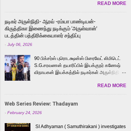
READ MORE
received a lot of love from cult He-Man fans
and offered audiences an exciting glimpse
into the world of Eternia, the recently
நடிகர் அருள்நிதி- ஆரவ் -ரம்யா பாண்டியன்-
released Tamil trailer has also generated
கிருத்திகா இணைந்து நடிக்கும் 'அருள்வான்'
strong excitement among Tamil audiences.
படத்தின் பத்திரிக்கையாளர் சந்திப்பு
Adding to the growing buzz is the film’s
-
July 06, 2026
powerful Tamil voice cast led by celebrated
playback singer Karthik, who lends his voice
90 பிக்சர்ஸ் புரொடக்ஷன்ஸ் பிரைவேட் லிமிடெட்
to the iconic superhero He-Man. Known for
S.G.சரவணன் தயாரிப்பில் இயக்குநர் கணேஷ்
memorable songs like “Behene De” from
விநாயகன் இயக்கத்தில் நடிகர்கள் அருள்நிதி -
Raavan, “Oru Maalai” from Ghajini, and
ஆரவ் ,ரம்யா பாண்டியன் -கிருத்திகா ஆகியோர்
“Mun Andhi” from 7 Aum Arivu, Karthik is
READ MORE
முக்கிய வேடத்தில் இணைந்து நடித்திருக்கும்
loved for his versatile voice and strong
'அருள்வான்' திரைப்படத்தினை
command over multiple languages, making
பத்திரிக்கையாளர் சந்திப்பு சென்னையில்
him a strong fit for the legendary character.
Web Series Review: Thadayam
நடைபெற்றது. இயக்குநர் கணேஷ் விநாயகன்
Adithya Menon, known for portraying
-
February 24, 2026
இயக்கத்தில் உருவாகியுள்ள 'அருள்வான்'
memorable antagonists across South Indian
திரைப்படத்தில் அருள்நிதி, ஆரவ், காளி
cinema, voices the menacing Skeletor
SI Adhyaman ( Samuthirakani ) investigates
வெங்கட், ரம்யா பாண்டியன், வி டி வி கணேஷ் ,
across the Tamil, Malayalam, and Telugu