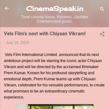
Skip to main content
CinemaSpeak.in
Tamil cinema News, Reviews, Updates
Entertainment portal.
Vels Film's next with Chiyaan Vikram!
-
July 16, 2025
Vels Film International Limited announced that its next
ambitious project will be starring the iconic actor Chiyaan
Vikram and will be directed by the acclaimed filmmaker
Prem Kumar. Known for his profound storytelling and
emotional depth, Prem Kumar teams up with Chiyaan
Vikram, celebrated for his versatile performances, to create
what promises to be an extraordinary cinematic
experience.