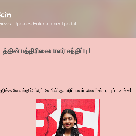
Skip to main content
.in
ews, Updates Entertainment portal.
டத்தின் பத்திரிகையாளர் சந்திப்பு !
க வேண்டும்: 'ரெட் லேபில்' தயாரிப்பாளர் லெனின் பரபரப்பு பேச்சு!