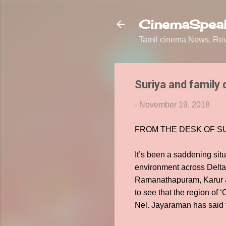
CinemaSpeak
Tamil cinema News, Revi
Suriya and family
-
November 19, 2018
FROM THE DESK OF S
It’s been a saddening sit
environment across Delta
Ramanathapuram, Karur an
to see that the region of 
Nel. Jayaraman has said th