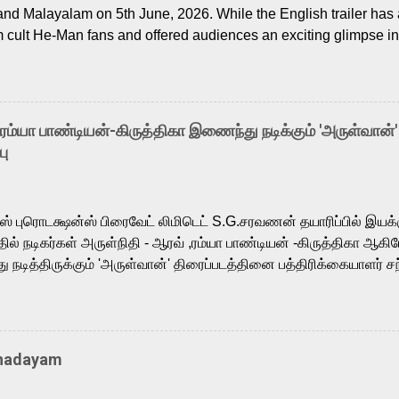
and Malayalam on 5th June, 2026. While the English trailer has a
m cult He-Man fans and offered audiences an exciting glimpse int
ntly released Tamil trailer has also generated strong excitemen
o the growing buzz is the film’s powerful Tamil voice cast led b
arthik, who lends his voice to the iconic superhero He-Man. K
hene De” from Raavan, “Oru Maalai” from Ghajini, and “Mun Andh
-ரம்யா பாண்டியன்-கிருத்திகா இணைந்து நடிக்கும் 'அருள்வான்'
is loved for his versatile voice and strong command over multip
பு
 fit for the legendary character. Adithya Menon, known for portr
sts across South Indian cinema, voices the menacing Skeletor a
m, and Telugu versions. Joining them is Action King Arjun...
ர்ஸ் புரொடக்ஷன்ஸ் பிரைவேட் லிமிடெட் S.G.சரவணன் தயாரிப்பில் இய
ில் நடிகர்கள் அருள்நிதி - ஆரவ் ,ரம்யா பாண்டியன் -கிருத்திகா ஆகிய
நடித்திருக்கும் 'அருள்வான்' திரைப்படத்தினை பத்திரிக்கையாளர் சந
து. இயக்குநர் கணேஷ் விநாயகன் இயக்கத்தில் உருவாகியுள்ள 'அருள்
ி, ஆரவ், காளி வெங்கட், ரம்யா பாண்டியன், வி டி வி கணேஷ் , ஜான் விஜ
ீரன்' சரவணன், ஹரிஷ் உத்தமன் உள்ளிட்ட பலர் நடித்திருக்கிறார்கள். எம்
்கும் இந்த திரைப்படத்திற்கு ஜீ. வி. பிரகாஷ் குமார் இசையமைத்திருக்க
Thadayam
ா கலை இயக்கத்தை கவனிக்க.. லாரன்ஸ் கிஷோர் படத் தொகுப்பு
டிருக்கிறார். கல்வியின் அவசியத்தை வலியுறுத்தி தயாராகி இருக்கு