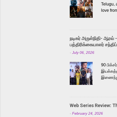
Telugu, 
love fro
the rece
Adding t
singer K
like “Be
நடிகர் அருள்நிதி- ஆரவ் 
Karthik 
பத்திரிக்கையாளர் சந்திப்
a strong
-
July 06, 2026
antagoni
Malayala
90 பிக்ச
இயக்கத்த
இணைந்து 
நடைபெற்ற
அருள்நித
'பருத்திவ
செய்திருக
Web Series Review: 
இளையராஜ
-
February 24, 2026
மேற்கொண்