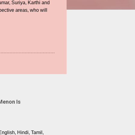
umar, Suriya, Karthi and
pective areas, who will
Menon Is
English, Hindi, Tamil,