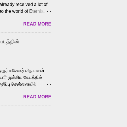
lready received a lot of
o the world of Eternia,
t among Tamil audiences.
READ MORE
y celebrated playback
nown for memorable songs
i” from 7 Aum Arivu,
 படத்தின்
le languages, making him
aying memorable
cross the Tamil,
க்குநர் கணேஷ் விநாயகன்
ோர் முக்கிய வேடத்தில்
்திப்பு சென்னையில்
வான்' திரைப்படத்தில்
READ MORE
ய், பேபி கிருத்திகா,
. சுகுமார் ஒளிப்பதிவு
ிறார். லால்குடி
 பணிகளை
ம் இந்தத் திரைப்படத்தை 90