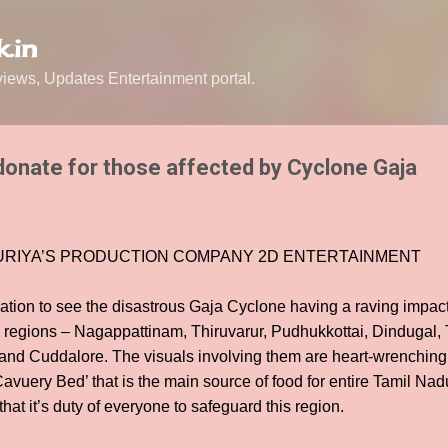
Skip to main content
.in
ews, Updates Entertainment portal.
 donate for those affected by Cyclone Gaja
URIYA’S PRODUCTION COMPANY 2D ENTERTAINMENT
uation to see the disastrous Gaja Cyclone having a raving impa
 regions – Nagappattinam, Thiruvarur, Pudhukkottai, Dindugal, 
d Cuddalore. The visuals involving them are heart-wrenching an
‘Cavuery Bed’ that is the main source of food for entire Tamil Nad
at it’s duty of everyone to safeguard this region.