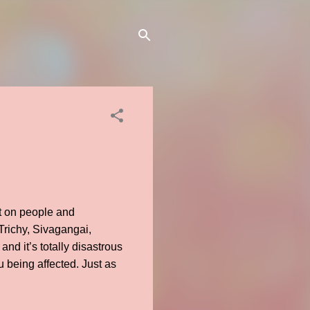
ct on people and
Trichy, Sivagangai,
d it’s totally disastrous
u being affected. Just as