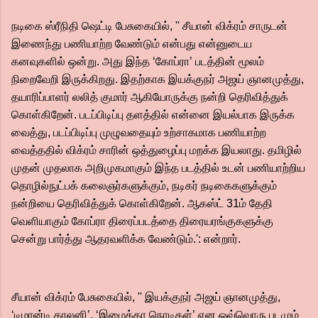
நடிகை ஸ்ரீநிதி ஷெட்டி பேசுகையில், '' சீயான் விக்ரம் சாருடன்
இணைந்து பணியாற்ற வேண்டும் என்பது என்னுடைய
கனவுகளில் ஒன்று. அது இந்த ‘கோப்ரா’ படத்தின் மூலம்
நிறைவேறி இருக்கிறது. இதற்காக இயக்குநர் அஜய் ஞானமுத்து,
தயாரிப்பாளர் லலித் குமார் ஆகியோருக்கு நன்றி தெரிவித்துக்
கொள்கிறேன். படப்பிடிப்பு தளத்தில் என்னை இயல்பாக இருக்க
வைத்து, படப்பிடிப்பு முழுவதையும் உற்சாகமாக பணியாற்ற
வைத்ததில் விக்ரம் சாரின் ஒத்துழைப்பு மறக்க இயலாது. தமிழில்
முதன் முதலாக அறிமுகமாகும் இந்த படத்தில் உடன் பணியாற்றிய
தொழில்நுட்பக் கலைஞர்களுக்கும், நடிகர் நடிகைகளுக்கும்
நன்றியை தெரிவித்துக் கொள்கிறேன். ஆகஸ்ட் 31ம் தேதி
வெளியாகும் கோப்ரா திரைப்படத்தை திரையரங்குகளுக்கு
சென்று பார்த்து ஆதரவளிக்க வேண்டும்.': என்றார்.
சீயான் விக்ரம் பேசுகையில், '' இயக்குநர் அஜய் ஞானமுத்து,
‘டிமான்டி காலனி’, ‘இமைக்கா நொடிகள்’ என ஒவ்வொரு படமும்