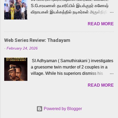
to the iconic superhero He-Man. Known for
S.G.சரவணன் தயாரிப்பில் இயக்குநர் கணேஷ்
memorable songs like “Behene De” from
விநாயகன் இயக்கத்தில் நடிகர்கள் அருள்நிதி -
Raavan, “Oru Maalai” from Ghajini, and
ஆரவ் ,ரம்யா பாண்டியன் -கிருத்திகா ஆகியோர்
“Mun Andhi” from 7 Aum Arivu, Karthik is
READ MORE
முக்கிய வேடத்தில் இணைந்து நடித்திருக்கும்
loved for his versatile voice and strong
'அருள்வான்' திரைப்படத்தினை
command over multiple languages, making
பத்திரிக்கையாளர் சந்திப்பு சென்னையில்
him a strong fit for the legendary character.
Web Series Review: Thadayam
நடைபெற்றது. இயக்குநர் கணேஷ் விநாயகன்
Adithya Menon, known for portraying
-
February 24, 2026
இயக்கத்தில் உருவாகியுள்ள 'அருள்வான்'
memorable antagonists across South Indian
திரைப்படத்தில் அருள்நிதி, ஆரவ், காளி
cinema, voices the menacing Skeletor
SI Adhyaman ( Samuthirakani ) investigates
வெங்கட், ரம்யா பாண்டியன், வி டி வி கணேஷ் ,
across the Tamil, Malayalam, and Telugu
a gruesome twin murder of 2 couples in a
ஜான் விஜய், பேபி கிருத்திகா, 'பருத்திவீரன்'
versions. Joining them is Action King Arjun...
village. While his superiors dismiss his
சரவணன், ஹரிஷ் உத்தமன் உள்ளிட்ட பலர்
intelligence, his senior officer Lakshmi (
நடித்திருக்கிறார்கள். எம். சுகுமார் ஒளிப்பதிவு
READ MORE
Sshivada ) believes in him and makes him
செய்திருக்கும் இந்த திரைப்படத்திற்கு ஜீ. வி.
part of a special team to nab the culprits.
பிரகாஷ் குமார் இசையமைத்திருக்கிறார்.
Thanks to Adhyaman's skills the task force
லால்குடி இளையராஜா கலை இயக்கத்தை
manages to trace possible suspects in a
கவனிக்க.. லாரன்ஸ் கிஷோர் படத் தொகுப்பு
Powered by Blogger
hamlet in a border town in Andhra Pradesh.
பணிகளை மேற்கொண்டிருக்கிறார். கல்வியின்
As they begin to dig deeper, several layers