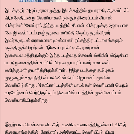
இயக்குநர் அஜய் ஞானமுத்து இயக்கத்தில் தயாராகி, ஆகஸ்ட் 31
ஆம் தேதியன்று வெளியாகவிருக்கும் திரைப்படம் சீயான்
விக்ரமின் ‘கோப்ரா’. இந்த படத்தில் சீயான் விக்ரமுக்கு ஜோடியாக
‘கே ஜி எஃப்’ படப்புகழ் நடிகை ஸ்ரீநிதி ஷெட்டி நடிக்கிறார்.
இவர்களுடன் ஏராளமான முன்னணி நட்சத்திர பட்டாளங்களும்
நடித்திருக்கிறார்கள். ‘இசைப்புயல்’ ஏ ஆ ரஹ்மான்
இசையமைத்திருக்கும் இந்த படத்தை செவன் ஸ்கிரீன் ஸ்டூடியோ
பட நிறுவனத்தின் சார்பில் பிரபல தயாரிப்பாளர் எஸ். எஸ்.
லலித்குமார் தயாரித்திருக்கிறார். இந்த படத்தை தமிழகம்
முழுவதும் உதயநிதி ஸ்டாலினின் ரெட் ஜெயண்ட் மூவிஸ்
வெளியிடுகிறது. ‘கோப்ரா’ படத்தின் பாடல்கள் வெளியாகி பெரும்
வரவேற்பைப் பெற்றிருக்கும் நிலையில் படத்தின் முன்னோட்டம்
வெளியாகியிருக்கிறது.
இதற்காக சென்னை வி. ஆர். வணிக வளாகத்திலுள்ள பி விஆர்
திரையரங்கத்தில் ‘கோப்ரா’ முன்னோட்ட வெளியீட்டு விழா