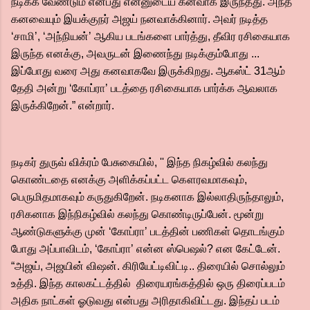
நடிக்க வேண்டும் என்பது என்னுடைய கனவாக இருந்தது. அந்த
கனவையும் இயக்குநர் அஜய் நனவாக்கினார். அவர் நடித்த
‘சாமி’, ‘அந்நியன்’ ஆகிய படங்களை பார்த்து, தீவிர ரசிகையாக
இருந்த எனக்கு, அவருடன் இணைந்து நடிக்கும்போது ...
இப்போது வரை அது கனவாகவே இருக்கிறது. ஆகஸ்ட் 31ஆம்
தேதி அன்று ‘கோப்ரா’ படத்தை ரசிகையாக பார்க்க ஆவலாக
இருக்கிறேன்.” என்றார்.
நடிகர் துருவ் விக்ரம் பேசுகையில், '' இந்த நிகழ்வில் கலந்து
கொண்டதை எனக்கு அளிக்கப்பட்ட கௌரவமாகவும்,
பெருமிதமாகவும் கருதுகிறேன். நடிகனாக இல்லாதிருந்தாலும்,
ரசிகனாக இந்நிகழ்வில் கலந்து கொண்டிருப்பேன். மூன்று
ஆண்டுகளுக்கு முன் ‘கோப்ரா’ படத்தின் பணிகள் தொடங்கும்
போது அப்பாவிடம், ‘கோப்ரா’ என்ன ஸ்பெஷல்? என கேட்டேன்.
“அஜய், அஜயின் விஷன். கிரியேட்டிவிட்டி.. திரையில் சொல்லும்
உத்தி. இந்த காலகட்டத்தில் திரையரங்கத்தில் ஒரு திரைப்படம்
அதிக நாட்கள் ஓடுவது என்பது அரிதாகிவிட்டது. இந்தப் படம்