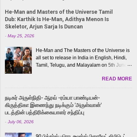
He-Man and Masters of the Universe Tamil
Dub: Karthik Is He-Man, Adithya Menon Is
Skeletor, Arjun Sarja Is Duncan
-
May 25, 2026
He-Man and The Masters of the Universe is
all set to release in India in English, Hindi,
Tamil, Telugu, and Malayalam on 5th June,
2026. While the English trailer has already
READ MORE
received a lot of love from cult He-Man fans
and offered audiences an exciting glimpse
into the world of Eternia, the recently
நடிகர் அருள்நிதி- ஆரவ் -ரம்யா பாண்டியன்-
released Tamil trailer has also generated
கிருத்திகா இணைந்து நடிக்கும் 'அருள்வான்'
strong excitement among Tamil audiences.
படத்தின் பத்திரிக்கையாளர் சந்திப்பு
Adding to the growing buzz is the film’s
-
July 06, 2026
powerful Tamil voice cast led by celebrated
playback singer Karthik, who lends his voice
90 பிக்சர்ஸ் புரொடக்ஷன்ஸ் பிரைவேட் லிமிடெட்