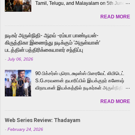
Tamil, Telugu, and Malayalam on 5th June,
2026. While the English trailer has already
READ MORE
received a lot of love from cult He-Man fans
and offered audiences an exciting glimpse
into the world of Eternia, the recently
நடிகர் அருள்நிதி- ஆரவ் -ரம்யா பாண்டியன்-
released Tamil trailer has also generated
கிருத்திகா இணைந்து நடிக்கும் 'அருள்வான்'
strong excitement among Tamil audiences.
படத்தின் பத்திரிக்கையாளர் சந்திப்பு
Adding to the growing buzz is the film’s
-
July 06, 2026
powerful Tamil voice cast led by celebrated
playback singer Karthik, who lends his voice
90 பிக்சர்ஸ் புரொடக்ஷன்ஸ் பிரைவேட் லிமிடெட்
to the iconic superhero He-Man. Known for
S.G.சரவணன் தயாரிப்பில் இயக்குநர் கணேஷ்
memorable songs like “Behene De” from
விநாயகன் இயக்கத்தில் நடிகர்கள் அருள்நிதி -
Raavan, “Oru Maalai” from Ghajini, and
ஆரவ் ,ரம்யா பாண்டியன் -கிருத்திகா ஆகியோர்
“Mun Andhi” from 7 Aum Arivu, Karthik is
READ MORE
முக்கிய வேடத்தில் இணைந்து நடித்திருக்கும்
loved for his versatile voice and strong
'அருள்வான்' திரைப்படத்தினை
command over multiple languages, making
பத்திரிக்கையாளர் சந்திப்பு சென்னையில்
him a strong fit for the legendary character.
Web Series Review: Thadayam
நடைபெற்றது. இயக்குநர் கணேஷ் விநாயகன்
Adithya Menon, known for portraying
-
February 24, 2026
இயக்கத்தில் உருவாகியுள்ள 'அருள்வான்'
memorable antagonists across South Indian