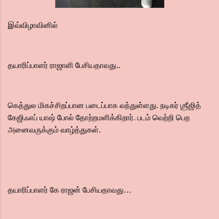
இவ்விழாவினில்
தயாரிப்பாளர் ராஜாளி பேசியதாவது..
கெத்துல மிகச்சிறப்பான படைப்பாக வந்துள்ளது. நடிகர் ஶ்ரீஜித்
கேஜிஃஎப் யாஷ் போல் தோற்றமளிக்கிறார். படம் வெற்றி பெற
அனைவருக்கும் வாழ்த்துகள்.
தயாரிப்பாளர் கே ராஜன் பேசியதாவது…