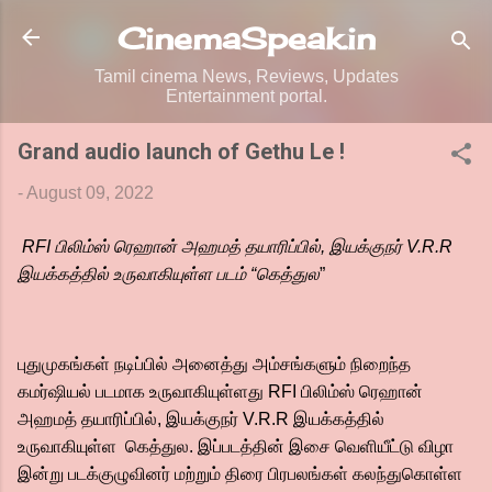
Skip to main content
CinemaSpeak.in
Tamil cinema News, Reviews, Updates
Entertainment portal.
Grand audio launch of Gethu Le !
-
August 09, 2022
RFI பிலிம்ஸ் ரெஹான் அஹமத் தயாரிப்பில், இயக்குநர் V.R.R
இயக்கத்தில் உருவாகியுள்ள படம் “கெத்துல
”
புதுமுகங்கள் நடிப்பில் அனைத்து அம்சங்களும் நிறைந்த
கமர்ஷியல் படமாக உருவாகியுள்ளது RFI பிலிம்ஸ் ரெஹான்
அஹமத் தயாரிப்பில், இயக்குநர் V.R.R இயக்கத்தில்
உருவாகியுள்ள கெத்துல. இப்படத்தின் இசை வெளியீட்டு விழா
இன்று படக்குழுவினர் மற்றும் திரை பிரபலங்கள் கலந்துகொள்ள