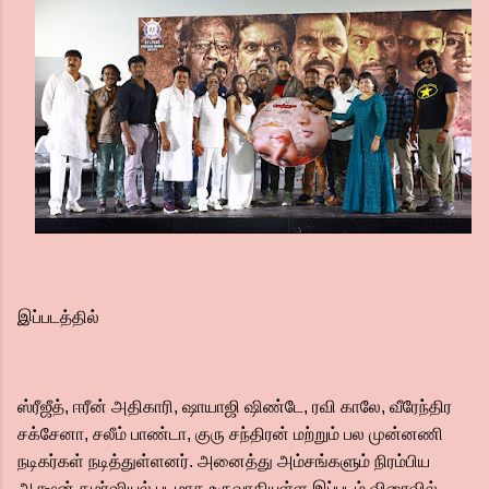
இப்படத்தில்
ஸ்ரீஜீத், ஈரீன் அதிகாரி, ஷாயாஜி ஷிண்டே, ரவி காலே, வீரேந்திர
சக்சேனா, சலீம் பாண்டா, குரு சந்திரன் மற்றும் பல முன்னணி
நடிகர்கள் நடித்துள்ளனர். அனைத்து அம்சங்களும் நிரம்பிய
ஆக்ஷன் கமர்ஷியல் படமாக உருவாகியுள்ள இப்படம் விரைவில்