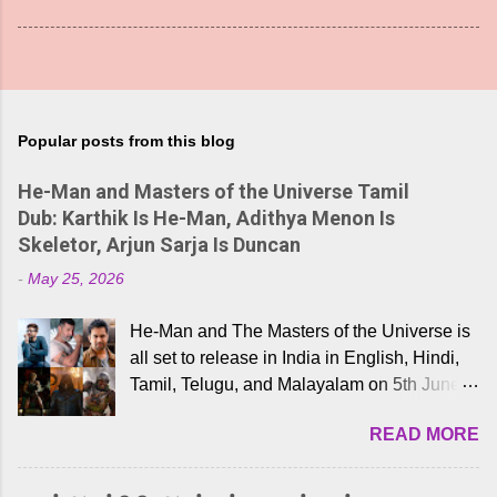
Popular posts from this blog
He-Man and Masters of the Universe Tamil
Dub: Karthik Is He-Man, Adithya Menon Is
Skeletor, Arjun Sarja Is Duncan
-
May 25, 2026
He-Man and The Masters of the Universe is
all set to release in India in English, Hindi,
Tamil, Telugu, and Malayalam on 5th June,
2026. While the English trailer has already
READ MORE
received a lot of love from cult He-Man fans
and offered audiences an exciting glimpse
into the world of Eternia, the recently