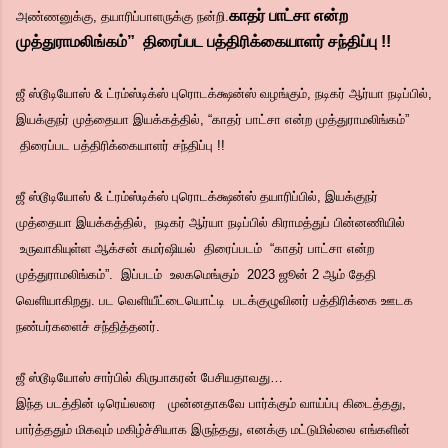
காதர் பாட்சா என்ற
அண்ணனுக்கு, தயாரிப்பாளருக்கு நன்றி.
முத்துராமலிங்கம்” திரைப்பட பத்திரிக்கையாளர் சந்திப்பு !!
ஜீ ஸ்டூடியோஸ் & ட்ரம்ஸ்டிக்ஸ் புரொடக்க்ஷன்ஸ் வழங்கும், நடிகர் ஆர்யா நடிப்பில்,
இயக்குநர் முத்தையா இயக்கத்தில், “காதர் பாட்சா என்ற முத்துராமலிங்கம்”
திரைப்பட பத்திரிக்கையாளர் சந்திப்பு !!
ஜீ ஸ்டூடியோஸ் & ட்ரம்ஸ்டிக்ஸ் புரொடக்க்ஷன்ஸ் தயாரிப்பில், இயக்குநர்
முத்தையா இயக்கத்தில், நடிகர் ஆர்யா நடிப்பில் கிராமத்துப் பின்னணியில்
உருவாகியுள்ள ஆக்சன் கமர்ஷியல் திரைப்படம் “காதர் பாட்சா என்ற
முத்துராமலிங்கம்”. இப்படம் உலகமெங்கும் 2023 ஜூன் 2 ஆம் தேதி
வெளியாகிறது. பட வெளியீட்டையொட்டி படக்குழுவினர் பத்திரிக்கை ஊடக
நண்பர்களைச் சந்தித்தனர்.
ஜீ ஸ்டூடியோஸ் சார்பில் கிருபாகரன் பேசியதாவது…
இந்த படத்தின் டிரெய்லரை முன்னதாகவே பார்க்கும் வாய்ப்பு கிடைத்தது,
பார்த்ததும் மிகவும் மகிழ்ச்சியாக இருந்தது, எனக்கு மட்டுமில்லை எங்களின்