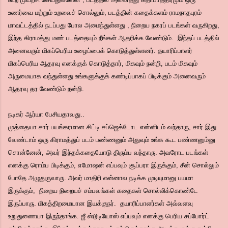
உணர்வை மற்றும் உறவைச் சொல்லும், படத்தின் கதைக்களம் ராமநாதபுரம்
மாவட்டத்தில் நடப்பது போல அமைந்துள்ளது , நிறைய நகரப் படங்கள் வருகிறது,
இந்த கிராமத்து மண் படத்தையும் நீங்கள் ஆதரிக்க வேண்டும். இந்தப் படத்தில்
அனைவரும் மிகப்பெரிய உழைப்பைக் கொடுத்துள்ளனர். தயாரிப்பாளர்
மிகப்பெரிய ஆதரவு எனக்குக் கொடுத்தார், மிகவும் நன்றி, படம் மிகவும்
அருமையாக வந்துள்ளது உங்களுக்குக் கண்டிப்பாகப் பிடிக்கும் அனைவரும்
ஆதரவு தர வேண்டும் நன்றி.
நடிகர் ஆர்யா பேசியதாவது..
முத்தையா சார் பயங்கரமான சிட்டி சப்ஜெக்டோட என்னிடம் வந்தாரு, சார் இது
வேண்டாம் ஒரு கிராமத்துப் படம் பண்ணனும் அதுவும் உங்க கூட பண்ணனும்னு
சொன்னேன், அவர் இந்தக்கதையோடு திரும்ப வந்தாரு. அவரோட படங்கள்
எனக்கு ரொம்ப பிடிக்கும், எமோஷன் எப்பவும் சூப்பரா இருக்கும், சீன் சொல்லும்
போதே அழுதுருவாரு. அவர் மாதிரி என்னால நடிக்க முடியுமானு பயமா
இருக்கும், நிறைய நிறையச் சம்பவங்கள் கதைகள் சொல்லிக்கொண்டே
இருப்பாரு. மிகத்திறமையான இயக்குநர். தயாரிப்பாளர்கள் அவ்வளவு
உறுதுணையா இருந்தாங்க. ஜீ ஸ்டூடியோஸ் எப்பவும் எனக்கு பெரிய சப்போர்ட்