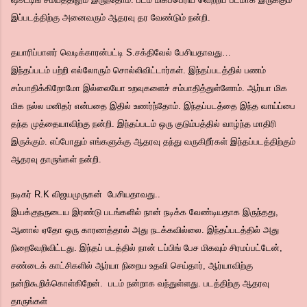
இப்படத்திற்கு அனைவரும் ஆதரவு தர வேண்டும் நன்றி.
தயாரிப்பாளர் வெடிக்காரன்பட்டி S.சக்திவேல் பேசியதாவது…
இந்தப்படம் பற்றி எல்லோரும் சொல்லிவிட்டார்கள். இந்தப்படத்தில் பணம்
சம்பாதிக்கிறோமோ இல்லையோ உறவுகளைச் சம்பாதித்துள்ளோம். ஆர்யா மிக
மிக நல்ல மனிதர் என்பதை இதில் உணர்ந்தோம். இந்தப்படத்தை இந்த வாய்ப்பை
தந்த முத்தையாவிற்கு நன்றி. இந்தப்படம் ஒரு குடும்பத்தில் வாழ்ந்த மாதிரி
இருக்கும். எப்போதும் எங்களுக்கு ஆதரவு தந்து வருகிறீர்கள் இந்தப்படத்திற்கும்
ஆதரவு தாருங்கள் நன்றி.
நடிகர் R.K விஜயமுருகன் பேசியதாவது..
இயக்குநருடைய இரண்டு படங்களில் நான் நடிக்க வேண்டியதாக இருந்தது,
ஆனால் ஏதோ ஒரு காரணத்தால் அது நடக்கவில்லை. இந்தப்படத்தில் அது
நிறைவேறிவிட்டது. இந்தப் படத்தில் நான் டப்பிங் பேச மிகவும் சிரமப்பட்டேன்,
சண்டைக் காட்சிகளில் ஆர்யா நிறைய உதவி செய்தார், ஆர்யாவிற்கு
நன்றிகூறிக்கொள்கிறேன். படம் நன்றாக வந்துள்ளது. படத்திற்கு ஆதரவு
தாருங்கள்