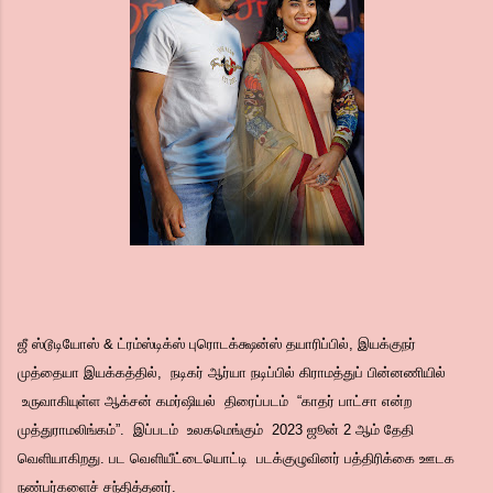
ஜீ ஸ்டூடியோஸ் & ட்ரம்ஸ்டிக்ஸ் புரொடக்க்ஷன்ஸ் தயாரிப்பில், இயக்குநர்
முத்தையா இயக்கத்தில், நடிகர் ஆர்யா நடிப்பில் கிராமத்துப் பின்னணியில்
உருவாகியுள்ள ஆக்சன் கமர்ஷியல் திரைப்படம் “காதர் பாட்சா என்ற
முத்துராமலிங்கம்”. இப்படம் உலகமெங்கும் 2023 ஜூன் 2 ஆம் தேதி
வெளியாகிறது. பட வெளியீட்டையொட்டி படக்குழுவினர் பத்திரிக்கை ஊடக
நண்பர்களைச் சந்தித்தனர்.