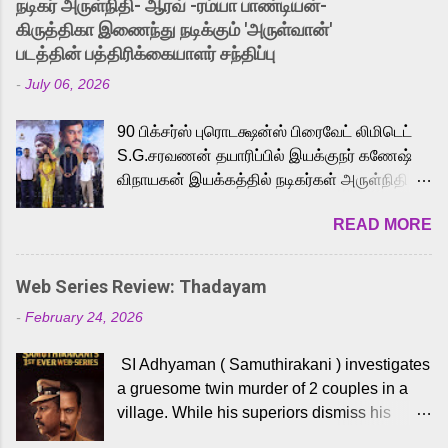
நடிகர் அருள்நிதி- ஆரவ் -ரம்யா பாண்டியன்-
released Tamil trailer has also generated
கிருத்திகா இணைந்து நடிக்கும் 'அருள்வான்'
strong excitement among Tamil audiences.
படத்தின் பத்திரிக்கையாளர் சந்திப்பு
Adding to the growing buzz is the film’s
-
July 06, 2026
powerful Tamil voice cast led by celebrated
playback singer Karthik, who lends his voice
90 பிக்சர்ஸ் புரொடக்ஷன்ஸ் பிரைவேட் லிமிடெட்
to the iconic superhero He-Man. Known for
S.G.சரவணன் தயாரிப்பில் இயக்குநர் கணேஷ்
memorable songs like “Behene De” from
விநாயகன் இயக்கத்தில் நடிகர்கள் அருள்நிதி -
Raavan, “Oru Maalai” from Ghajini, and
ஆரவ் ,ரம்யா பாண்டியன் -கிருத்திகா ஆகியோர்
“Mun Andhi” from 7 Aum Arivu, Karthik is
READ MORE
முக்கிய வேடத்தில் இணைந்து நடித்திருக்கும்
loved for his versatile voice and strong
'அருள்வான்' திரைப்படத்தினை
command over multiple languages, making
பத்திரிக்கையாளர் சந்திப்பு சென்னையில்
him a strong fit for the legendary character.
Web Series Review: Thadayam
நடைபெற்றது. இயக்குநர் கணேஷ் விநாயகன்
Adithya Menon, known for portraying
-
February 24, 2026
இயக்கத்தில் உருவாகியுள்ள 'அருள்வான்'
memorable antagonists across South Indian
திரைப்படத்தில் அருள்நிதி, ஆரவ், காளி
cinema, voices the menacing Skeletor
SI Adhyaman ( Samuthirakani ) investigates
வெங்கட், ரம்யா பாண்டியன், வி டி வி கணேஷ் ,
across the Tamil, Malayalam, and Telugu
a gruesome twin murder of 2 couples in a
ஜான் விஜய், பேபி கிருத்திகா, 'பருத்திவீரன்'
versions. Joining them is Action King Arjun...
village. While his superiors dismiss his
சரவணன், ஹரிஷ் உத்தமன் உள்ளிட்ட பலர்
intelligence, his senior officer Lakshmi (
நடித்திருக்கிறார்கள். எம். சுகுமார் ஒளிப்பதிவு