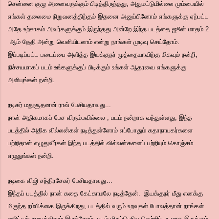
சென்னை குழு அனைவருக்கும் பிடித்திருந்தது, அதுமட்டுமில்லை மும்பையில்
எங்கள் தலைமை நிறுவனத்திற்கும் இதனை அனுப்பினோம் எங்களுக்கு ஏற்பட்ட
அதே உற்சாகம் அவர்களுக்கும் இருந்தது அன்றே இந்த படத்தை ஜூன் மாதம் 2
ஆம் தேதி அன்று வெளியிடலாம் என்று நாங்கள் முடிவு செய்தோம்.
இப்படிப்பட்ட படைப்பை அளித்த இயக்குநர் முத்தையாவிற்கு மிகவும் நன்றி,
நிச்சயமாகப் படம் உங்களுக்குப் பிடிக்கும் உங்கள் ஆதரவை எங்களுக்கு
அளியுங்கள் நன்றி.
நடிகர் மதுசூதனன் ராவ் பேசியதாவது...
நான் அதிகமாகப் பேச விரும்பவில்லை , படம் நன்றாக வந்துள்ளது, இந்த
படத்தில் அதிக வில்லன்கள் நடித்துள்ளோம் எப்போதும் கதாநாயகர்களை
பற்றிதான் எழுதுவீர்கள் இந்த படத்தில் வில்லன்களைப் பற்றியும் கொஞ்சம்
எழுதுங்கள் நன்றி.
நடிகை விஜி சந்திரசேகர் பேசியதாவது…
இந்தப் படத்தில் நான் கதை கேட்காமலே நடித்தேன். இயக்குநர் மீது எனக்கு
மிகுந்த நம்பிக்கை இருக்கிறது, படத்தில் வரும் உறவுகள் போலத்தான் நாங்கள்
ஷூட்டிங் சமயத்திலும் இருந்தோம். படம் மிகப்பெரிய வெற்றிப் படமாக இருக்கும்