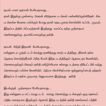
நடிகர் பாலா ஹாசன் பேசியதாவது…
நான் இதுக்கு முன்னாடி அசுரன் விடுதலை படங்கள் பண்ணியிருக்கிறேன். சில
படங்கள்ல வேலை பார்க்கும் போது தான் உறவு முறை சொல்லிக் கூப்பிட முடியும்.
இந்தப்படத்தில் அப்படித்தான் இருந்தது. வாய்ப்பு தந்த முத்தையா
அண்ணனுக்கு, தயாரிப்பாளருக்கு நன்றி.
நாயகி சித்தி இதானி பேசியதாவது…
என்னுடைய முதல் படம் வெந்து தணிந்தது காடு படத்திற்கு, நீங்கள் நல்ல
ஆதரவு கொடுத்தீர்கள் அதே போல் இந்த படத்திற்கும் ஆதரவு தர வேண்டும்,
அனைவருக்கும் மிகவும் நன்றி மகிழ்ச்சியாக உள்ளது படத்தை தியேட்டரில் வந்து
அனைவரும் பார்க்க வேண்டும். ஆர்யா மிகச்சிறப்பான ஒத்துழைப்பைத் தந்தார்.
இந்தப்படம் மறக்க முடியாத அனுபவமாக இருந்தது. நன்றி
இயக்குநர் முத்தையா பேசியதாவது…
இது என்னுடைய எட்டாவது படம். எனது அனைத்து படங்களும் ஒரு உறவைப்
பற்றிய கதையாக இருக்கும் ஆனால் இந்த படத்தில் நன்றி உணர்வைப் பற்றிக்
கூற முயற்சி செய்துள்ளேன் , படத்தில் அனைத்து கதாபாத்திரமும் ஒரு