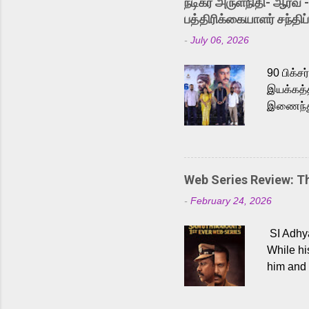
நடிகர் அருள்நிதி- ஆரவ் 
Karthik 
பத்திரிக்கையாளர் சந்திப்
a strong
-
July 06, 2026
antagoni
Malayala
90 பிக்ச
இயக்கத்த
இணைந்து 
நடைபெற்ற
அருள்நித
'பருத்திவ
செய்திருக
Web Series Review: 
இளையராஜ
-
February 24, 2026
மேற்கொண்
பிக்சர்ஸ
SI Adhya
இப்படத்த
While hi
him and 
force ma
begin to