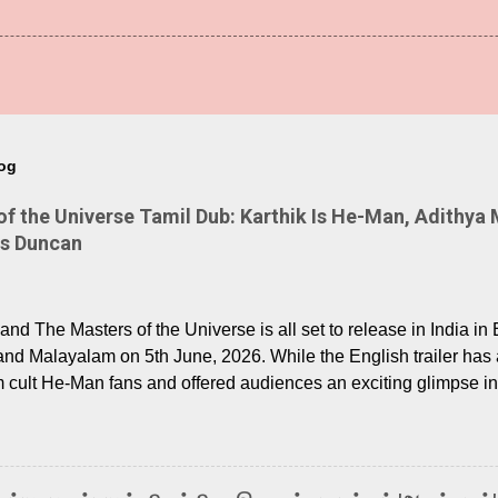
log
 the Universe Tamil Dub: Karthik Is He-Man, Adithya 
Is Duncan
nd The Masters of the Universe is all set to release in India in 
and Malayalam on 5th June, 2026. While the English trailer has a
m cult He-Man fans and offered audiences an exciting glimpse int
ntly released Tamil trailer has also generated strong excitemen
o the growing buzz is the film’s powerful Tamil voice cast led b
arthik, who lends his voice to the iconic superhero He-Man. K
hene De” from Raavan, “Oru Maalai” from Ghajini, and “Mun Andh