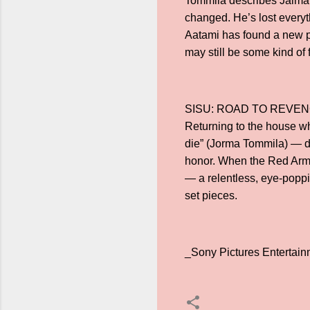
Tommila describes Jalmari
changed. He’s lost everyt
Aatami has found a new pu
may still be some kind of 
SISU: ROAD TO REVENGE, a 
Returning to the house wh
die” (Jorma Tommila) — dis
honor. When the Red Army 
— a relentless, eye-poppin
set pieces.
_Sony Pictures Entertain