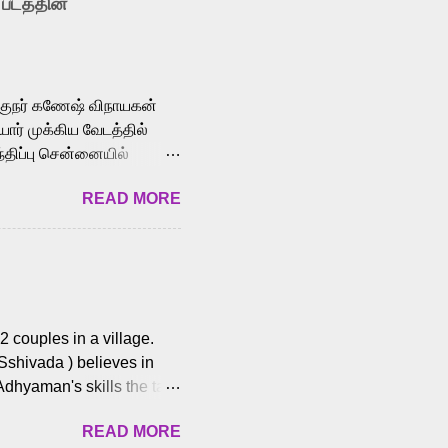
 படத்தின்
le languages, making him
aying memorable
cross the Tamil,
க்குநர் கணேஷ் விநாயகன்
ோர் முக்கிய வேடத்தில்
்திப்பு சென்னையில்
வான்' திரைப்படத்தில்
READ MORE
ய், பேபி கிருத்திகா,
. சுகுமார் ஒளிப்பதிவு
ிறார். லால்குடி
 பணிகளை
ம் இந்தத் திரைப்படத்தை 90
ன் தயாரித்திருக்கிறார்.
 couples in a village.
 Sshivada ) believes in
Adhyaman's skills the task
n Andhra Pradesh. As they
READ MORE
 dating back to 1995.