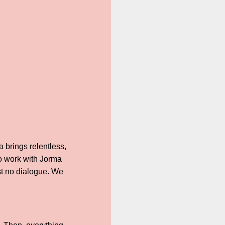
 brings relentless,
to work with Jorma
st no dialogue. We