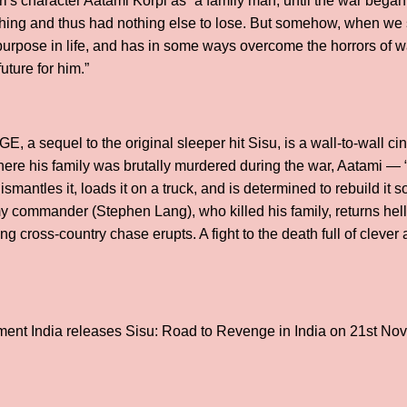
's character Aatami Korpi as “a family man, until the war began
hing and thus had nothing else to lose. But somehow, when we se
rpose in life, and has in some ways overcome the horrors of wa
future for him.”
sequel to the original sleeper hit Sisu, is a wall-to-wall cin
ere his family was brutally murdered during the war, Aatami — 
mantles it, loads it on a truck, and is determined to rebuild it 
commander (Stephen Lang), who killed his family, returns hellb
g cross-country chase erupts. A fight to the death full of clever
ment India releases Sisu: Road to Revenge in India on 21st No