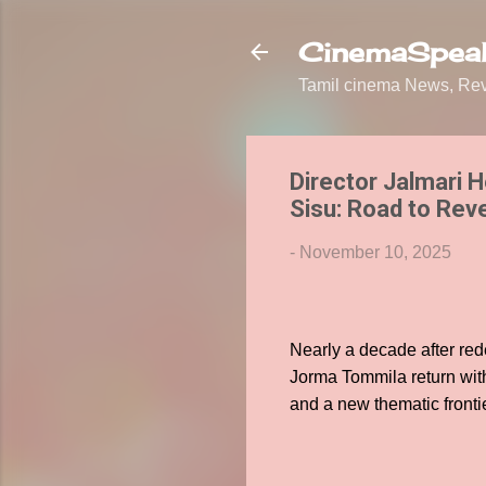
CinemaSpeak
Tamil cinema News, Revi
Director Jalmari H
Sisu: Road to Re
-
November 10, 2025
Nearly a decade after red
Jorma Tommila return with
and a new thematic fronti