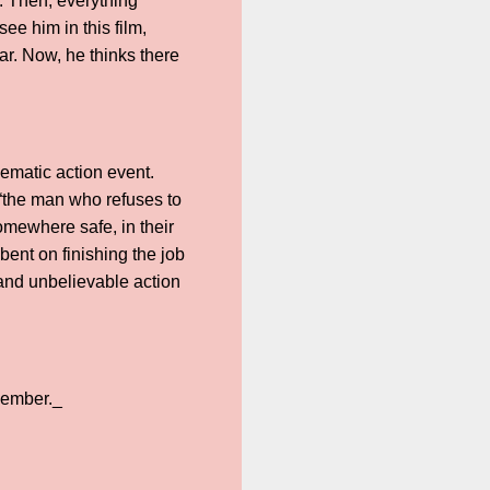
. Then, everything
e him in this film,
r. Now, he thinks there
ematic action event.
“the man who refuses to
somewhere safe, in their
ent on finishing the job
 and unbelievable action
vember._