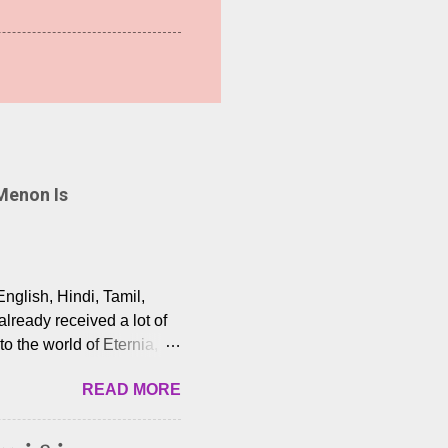
Menon Is
English, Hindi, Tamil,
lready received a lot of
o the world of Eternia,
t among Tamil audiences.
READ MORE
y celebrated playback
nown for memorable songs
i” from 7 Aum Arivu,