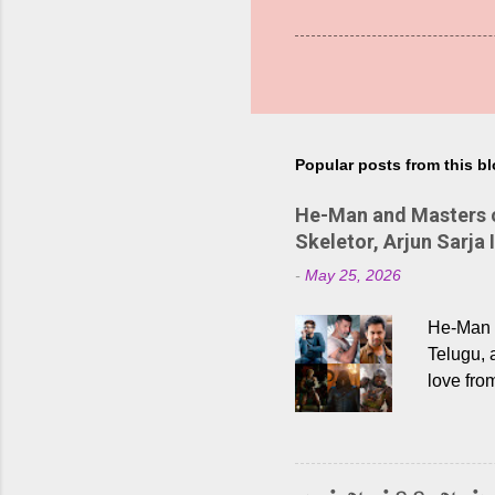
Popular posts from this b
He-Man and Masters of
Skeletor, Arjun Sarja 
-
May 25, 2026
He-Man a
Telugu, 
love fro
the rece
Adding t
singer K
like “Be