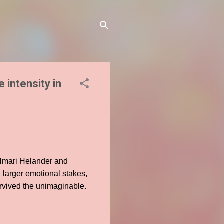
 intensity in
almari Helander and
 larger emotional stakes,
urvived the unimaginable.