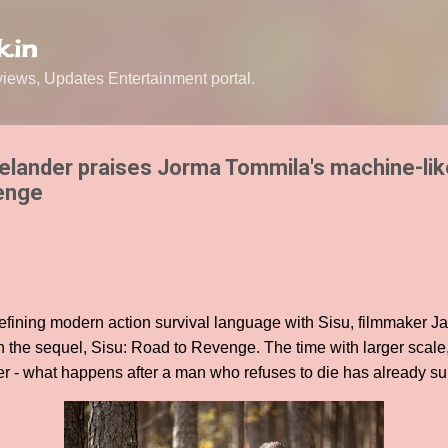
Skip to main content
.in
ews, Updates Entertainment portal.
elander praises Jorma Tommila's machine-like
venge
efining modern action survival language with Sisu, filmmaker J
 the sequel, Sisu: Road to Revenge. The time with larger scale,
er - what happens after a man who refuses to die has already s