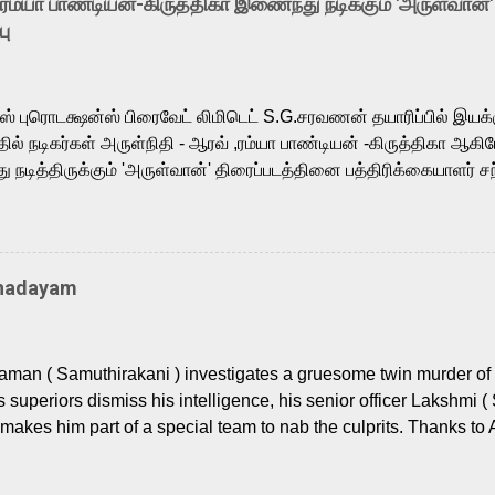
-ரம்யா பாண்டியன்-கிருத்திகா இணைந்து நடிக்கும் 'அருள்வான்'
is loved for his versatile voice and strong command over multip
பு
 fit for the legendary character. Adithya Menon, known for portr
sts across South Indian cinema, voices the menacing Skeletor a
m, and Telugu versions. Joining them is Action King Arjun...
ர்ஸ் புரொடக்ஷன்ஸ் பிரைவேட் லிமிடெட் S.G.சரவணன் தயாரிப்பில் இய
ில் நடிகர்கள் அருள்நிதி - ஆரவ் ,ரம்யா பாண்டியன் -கிருத்திகா ஆகிய
நடித்திருக்கும் 'அருள்வான்' திரைப்படத்தினை பத்திரிக்கையாளர் சந
து. இயக்குநர் கணேஷ் விநாயகன் இயக்கத்தில் உருவாகியுள்ள 'அருள்
ி, ஆரவ், காளி வெங்கட், ரம்யா பாண்டியன், வி டி வி கணேஷ் , ஜான் விஜ
ீரன்' சரவணன், ஹரிஷ் உத்தமன் உள்ளிட்ட பலர் நடித்திருக்கிறார்கள். எம்
்கும் இந்த திரைப்படத்திற்கு ஜீ. வி. பிரகாஷ் குமார் இசையமைத்திருக்க
Thadayam
ா கலை இயக்கத்தை கவனிக்க.. லாரன்ஸ் கிஷோர் படத் தொகுப்பு
டிருக்கிறார். கல்வியின் அவசியத்தை வலியுறுத்தி தயாராகி இருக்கு
் புரொடக்ஷன்ஸ் பிரைவேட் லிமிடெட் சார்பில் தயாரிப்பாளர் எஸ் ஜி சரவண
man ( Samuthirakani ) investigates a gruesome twin murder of 2
ை சக்தி பிலிம் ஃபேக்டரி நிறுவனம் சார்பில் சக்திவேலன் வழங...
s superiors dismiss his intelligence, his senior officer Lakshmi (
makes him part of a special team to nab the culprits. Thanks to 
nages to trace possible suspects in a hamlet in a border town i
 dig deeper, several layers emerge which link the case to events