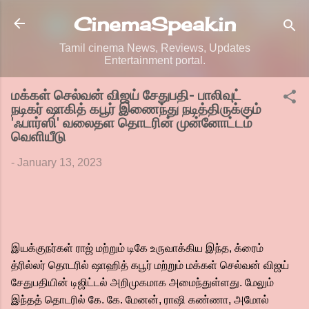
Skip to main content
CinemaSpeak.in
Tamil cinema News, Reviews, Updates
Entertainment portal.
மக்கள் செல்வன் விஜய் சேதுபதி- பாலிவுட்
நடிகர் ஷாகித் கபூர் இணைந்து நடித்திருக்கும்
'ஃபார்ஸி' வலைதள தொடரின் முன்னோட்டம்
வெளியீடு
-
January 13, 2023
இயக்குநர்கள் ராஜ் மற்றும் டிகே உருவாக்கிய இந்த, க்ரைம்
த்ரில்லர் தொடரில் ஷாஹித் கபூர் மற்றும் மக்கள் செல்வன் விஜய்
சேதுபதியின் டிஜிட்டல் அறிமுகமாக அமைந்துள்ளது. மேலும்
இந்தத் தொடரில் கே. கே. மேனன், ராஷி கண்ணா, அமோல்