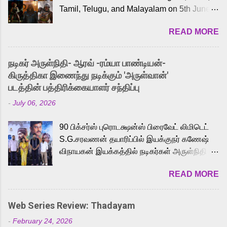
Tamil, Telugu, and Malayalam on 5th June,
2026. While the English trailer has already
READ MORE
received a lot of love from cult He-Man fans
and offered audiences an exciting glimpse
into the world of Eternia, the recently
நடிகர் அருள்நிதி- ஆரவ் -ரம்யா பாண்டியன்-
released Tamil trailer has also generated
கிருத்திகா இணைந்து நடிக்கும் 'அருள்வான்'
strong excitement among Tamil audiences.
படத்தின் பத்திரிக்கையாளர் சந்திப்பு
Adding to the growing buzz is the film’s
-
July 06, 2026
powerful Tamil voice cast led by celebrated
playback singer Karthik, who lends his voice
90 பிக்சர்ஸ் புரொடக்ஷன்ஸ் பிரைவேட் லிமிடெட்
to the iconic superhero He-Man. Known for
S.G.சரவணன் தயாரிப்பில் இயக்குநர் கணேஷ்
memorable songs like “Behene De” from
விநாயகன் இயக்கத்தில் நடிகர்கள் அருள்நிதி -
Raavan, “Oru Maalai” from Ghajini, and
ஆரவ் ,ரம்யா பாண்டியன் -கிருத்திகா ஆகியோர்
“Mun Andhi” from 7 Aum Arivu, Karthik is
READ MORE
முக்கிய வேடத்தில் இணைந்து நடித்திருக்கும்
loved for his versatile voice and strong
'அருள்வான்' திரைப்படத்தினை
command over multiple languages, making
பத்திரிக்கையாளர் சந்திப்பு சென்னையில்
him a strong fit for the legendary character.
Web Series Review: Thadayam
நடைபெற்றது. இயக்குநர் கணேஷ் விநாயகன்
Adithya Menon, known for portraying
-
February 24, 2026
இயக்கத்தில் உருவாகியுள்ள 'அருள்வான்'