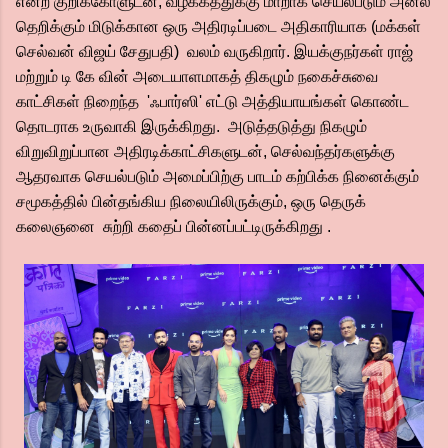
என்ற குறிக்கோளுடன், வழக்கத்துக்கு மாறாக செயல்படும் அனல்
தெறிக்கும் மிடுக்கான ஒரு அதிரடிப்படை அதிகாரியாக (மக்கள்
செல்வன் விஜய் சேதுபதி) வலம் வருகிறார். இயக்குநர்கள் ராஜ்
மற்றும் டி கே‌ வின் அடையாளமாகத் திகழும் நகைச்சுவை
காட்சிகள் நிறைந்த 'ஃபார்ஸி' எட்டு அத்தியாயங்கள் கொண்ட
தொடராக உருவாகி இருக்கிறது. அடுத்தடுத்து நிகழும்
விறுவிறுப்பான அதிரடிக்காட்சிகளுடன், செல்வந்தர்களுக்கு
ஆதரவாக செயல்படும் அமைப்பிற்கு பாடம் கற்பிக்க நினைக்கும்
சமூகத்தில் பின்தங்கிய நிலையிலிருக்கும், ஒரு தெருக்
கலைஞனை சுற்றி கதைப் பின்னப்பட்டிருக்கிறது .