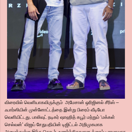
விரைவில் வெளியாகவிருக்கும் அமேசான் ஒரிஜினல் சீரிஸ் –
ஃபார்ஸியின் முன்னோட்டத்தை இன்று பிரைம் வீடியோ
வெளியிட்டது. பாலிவுட் நடிகர் ஷாஹித் கபூர் மற்றும் ‘மக்கள்
செல்வன்’ விஜய் சேதுபதியின் டிஜிட்டல் அறிமுகமாக
அமைந்துள்ள இந்த தொடர், உணர்ச்சிகரமான க்ரைம் டிராமாவாக