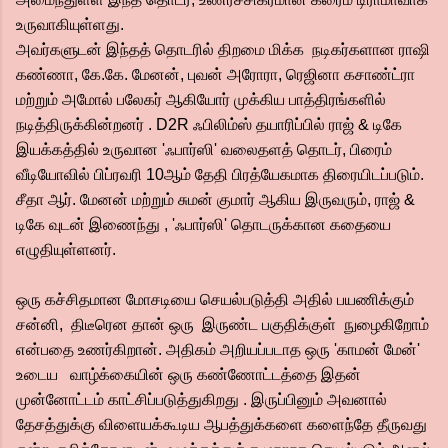
உருவாகியுள்ளது.
அவர்களுடன் இந்தத் தொடரில் திறமை மிக்க நடிகர்களான ராஷி
கண்ணா, கே.கே. மேனன், புவன் அரோரா, ரெஜினா கசாண்ட்ரா
மற்றும் அமோல் பலேகர் ஆகியோர் முக்கிய பாத்திரங்களில்
நடித்திருக்கின்றனர் . D2R ஃபிலிம்ஸ் தயாரிப்பில் ராஜ் & டிகே
இயக்கத்தில் உருவான 'ஃபார்ஸி' வலைதளத் தொடர், பிரைம்
வீடியோவில் பிப்ரவரி 10ஆம் தேதி பிரத்யேகமாக திரையிடப்படும்.
சீதா ஆர். மேனன் மற்றும் சுமன் குமார் ஆகிய இருவரும், ராஜ் &
டிகே வுடன் இணைந்து , 'ஃபார்ஸி' தொடருக்கான கதையை
எழுதியுள்ளனர்.
ஒரு கச்சிதமான மோசடியை செயல்படுத்தி அதில் பயணிக்கும்
சன்னி, திடீரென தான் ஒரு இருண்ட பகுதிக்குள் நுழைகிறோம்
என்பதை உணர்கிறான். அதிகம் அறியப்படாத ஒரு 'காமன் மேன்'
உடைய வாழ்க்கையின் ஒரு கண்ணோட்டத்தை இதன்
முன்னோட்டம் காட்சிப்படுத்துகிறது . இருப்பினும் அவனால்
தேசத்துக்கு விளையக்கூடிய ஆபத்துக்களை களைந்தே தீருவது