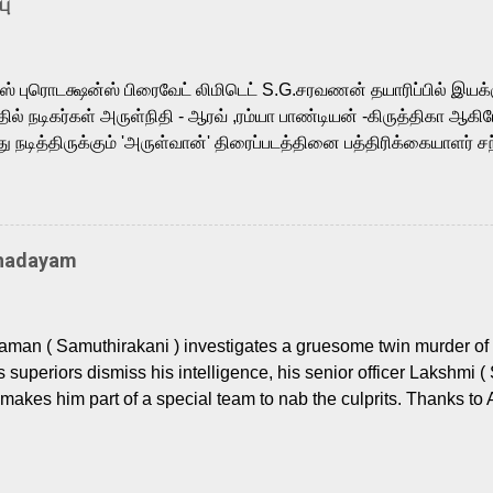
பு
 fit for the legendary character. Adithya Menon, known for portr
sts across South Indian cinema, voices the menacing Skeletor a
m, and Telugu versions. Joining them is Action King Arjun...
ர்ஸ் புரொடக்ஷன்ஸ் பிரைவேட் லிமிடெட் S.G.சரவணன் தயாரிப்பில் இய
ில் நடிகர்கள் அருள்நிதி - ஆரவ் ,ரம்யா பாண்டியன் -கிருத்திகா ஆகிய
நடித்திருக்கும் 'அருள்வான்' திரைப்படத்தினை பத்திரிக்கையாளர் சந
து. இயக்குநர் கணேஷ் விநாயகன் இயக்கத்தில் உருவாகியுள்ள 'அருள்
ி, ஆரவ், காளி வெங்கட், ரம்யா பாண்டியன், வி டி வி கணேஷ் , ஜான் விஜ
ீரன்' சரவணன், ஹரிஷ் உத்தமன் உள்ளிட்ட பலர் நடித்திருக்கிறார்கள். எம்
்கும் இந்த திரைப்படத்திற்கு ஜீ. வி. பிரகாஷ் குமார் இசையமைத்திருக்க
Thadayam
ா கலை இயக்கத்தை கவனிக்க.. லாரன்ஸ் கிஷோர் படத் தொகுப்பு
டிருக்கிறார். கல்வியின் அவசியத்தை வலியுறுத்தி தயாராகி இருக்கு
் புரொடக்ஷன்ஸ் பிரைவேட் லிமிடெட் சார்பில் தயாரிப்பாளர் எஸ் ஜி சரவண
man ( Samuthirakani ) investigates a gruesome twin murder of 2
ை சக்தி பிலிம் ஃபேக்டரி நிறுவனம் சார்பில் சக்திவேலன் வழங...
s superiors dismiss his intelligence, his senior officer Lakshmi (
makes him part of a special team to nab the culprits. Thanks to 
nages to trace possible suspects in a hamlet in a border town i
 dig deeper, several layers emerge which link the case to events
 the kiĺlers ? Do cops Adhyaman and Lakshmi manage to nab 