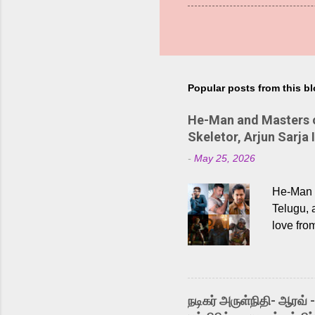
Popular posts from this b
He-Man and Masters of
Skeletor, Arjun Sarja 
-
May 25, 2026
He-Man a
Telugu, 
love fro
the rece
Adding t
singer K
like “Be
நடிகர் அருள்நிதி- ஆரவ் 
Karthik 