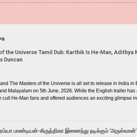
log
 the Universe Tamil Dub: Karthik Is He-Man, Adithya 
Is Duncan
nd The Masters of the Universe is all set to release in India in 
and Malayalam on 5th June, 2026. While the English trailer has a
m cult He-Man fans and offered audiences an exciting glimpse int
ntly released Tamil trailer has also generated strong excitemen
o the growing buzz is the film’s powerful Tamil voice cast led b
arthik, who lends his voice to the iconic superhero He-Man. K
hene De” from Raavan, “Oru Maalai” from Ghajini, and “Mun Andh
-ரம்யா பாண்டியன்-கிருத்திகா இணைந்து நடிக்கும் 'அருள்வான்'
is loved for his versatile voice and strong command over multip