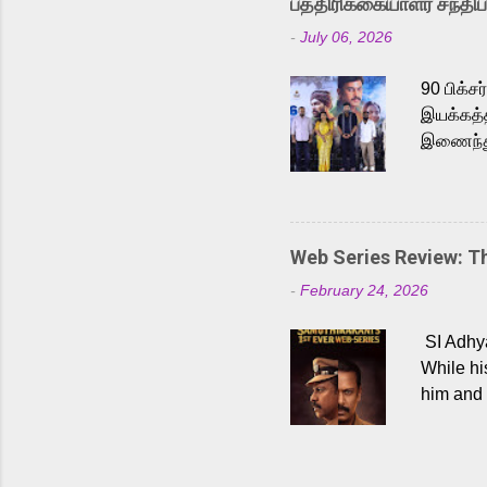
பத்திரிக்கையாளர் சந்திப்
a strong
-
July 06, 2026
antagoni
Malayala
90 பிக்ச
இயக்கத்த
இணைந்து 
நடைபெற்ற
அருள்நித
'பருத்திவ
செய்திருக
Web Series Review: 
இளையராஜ
-
February 24, 2026
மேற்கொண்
பிக்சர்ஸ
SI Adhya
இப்படத்த
While hi
him and 
force ma
begin to
Who are