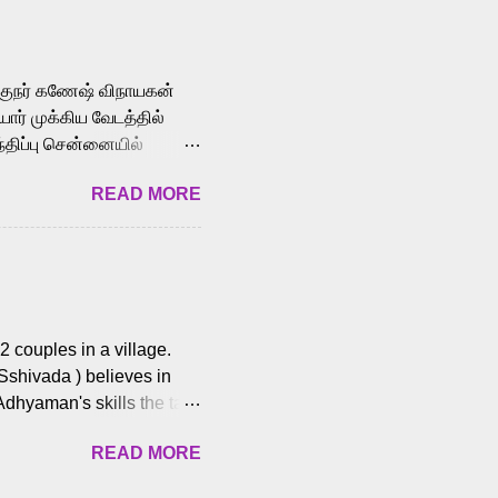
aying memorable
cross the Tamil,
க்குநர் கணேஷ் விநாயகன்
ோர் முக்கிய வேடத்தில்
்திப்பு சென்னையில்
வான்' திரைப்படத்தில்
READ MORE
ய், பேபி கிருத்திகா,
. சுகுமார் ஒளிப்பதிவு
ிறார். லால்குடி
 பணிகளை
ம் இந்தத் திரைப்படத்தை 90
ன் தயாரித்திருக்கிறார்.
 couples in a village.
 Sshivada ) believes in
Adhyaman's skills the task
n Andhra Pradesh. As they
READ MORE
 dating back to 1995.
them? What obstacles and