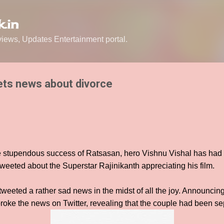
Skip to main content
.in
ews, Updates Entertainment portal.
ets news about divorce
he stupendous success of Ratsasan, hero Vishnu Vishal has had 
weeted about the Superstar Rajinikanth appreciating his film.
weeted a rather sad news in the midst of all the joy. Announcing 
 broke the news on Twitter, revealing that the couple had been s