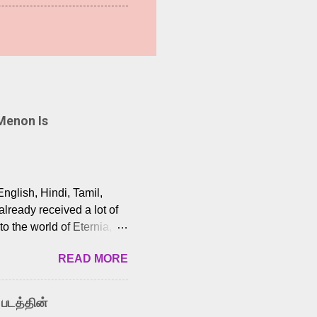
Menon Is
English, Hindi, Tamil,
lready received a lot of
o the world of Eternia,
t among Tamil audiences.
READ MORE
y celebrated playback
nown for memorable songs
i” from 7 Aum Arivu,
 படத்தின்
le languages, making him