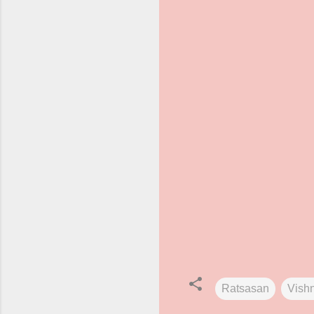
Ratsasan
Vish