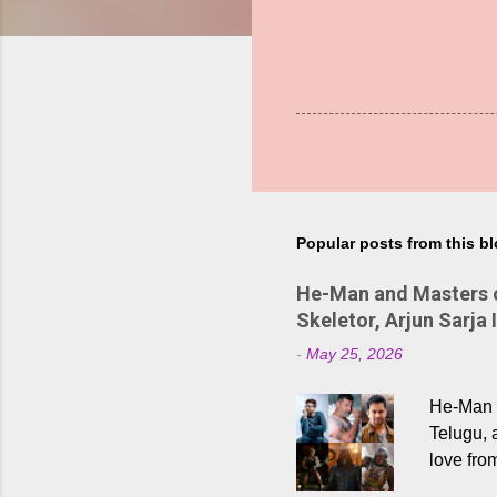
Popular posts from this b
He-Man and Masters of
Skeletor, Arjun Sarja 
-
May 25, 2026
He-Man a
Telugu, 
love fro
the rece