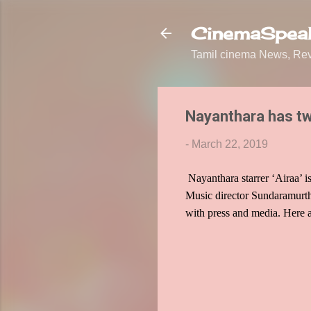
CinemaSpeak
Tamil cinema News, Revi
Nayanthara has two
-
March 22, 2019
Nayanthara starrer ‘Airaa’ is
Music director Sundaramurthy
with press and media. Here a