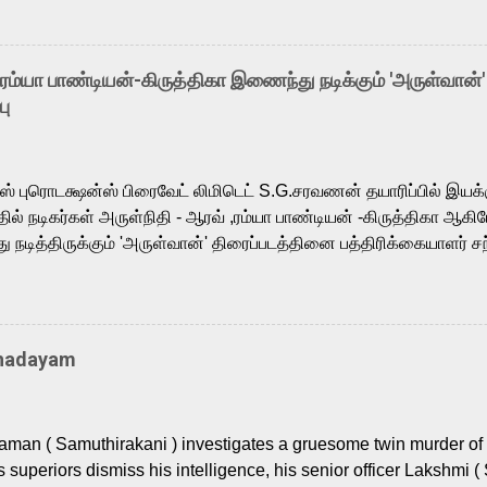
o the growing buzz is the film’s powerful Tamil voice cast led b
arthik, who lends his voice to the iconic superhero He-Man. K
hene De” from Raavan, “Oru Maalai” from Ghajini, and “Mun Andh
-ரம்யா பாண்டியன்-கிருத்திகா இணைந்து நடிக்கும் 'அருள்வான்'
is loved for his versatile voice and strong command over multip
பு
 fit for the legendary character. Adithya Menon, known for portr
sts across South Indian cinema, voices the menacing Skeletor a
m, and Telugu versions. Joining them is Action King Arjun...
ர்ஸ் புரொடக்ஷன்ஸ் பிரைவேட் லிமிடெட் S.G.சரவணன் தயாரிப்பில் இய
ில் நடிகர்கள் அருள்நிதி - ஆரவ் ,ரம்யா பாண்டியன் -கிருத்திகா ஆகிய
நடித்திருக்கும் 'அருள்வான்' திரைப்படத்தினை பத்திரிக்கையாளர் சந
து. இயக்குநர் கணேஷ் விநாயகன் இயக்கத்தில் உருவாகியுள்ள 'அருள்
ி, ஆரவ், காளி வெங்கட், ரம்யா பாண்டியன், வி டி வி கணேஷ் , ஜான் விஜ
ீரன்' சரவணன், ஹரிஷ் உத்தமன் உள்ளிட்ட பலர் நடித்திருக்கிறார்கள். எம்
்கும் இந்த திரைப்படத்திற்கு ஜீ. வி. பிரகாஷ் குமார் இசையமைத்திருக்க
Thadayam
ா கலை இயக்கத்தை கவனிக்க.. லாரன்ஸ் கிஷோர் படத் தொகுப்பு
டிருக்கிறார். கல்வியின் அவசியத்தை வலியுறுத்தி தயாராகி இருக்கு
் புரொடக்ஷன்ஸ் பிரைவேட் லிமிடெட் சார்பில் தயாரிப்பாளர் எஸ் ஜி சரவண
man ( Samuthirakani ) investigates a gruesome twin murder of 2
ை சக்தி பிலிம் ஃபேக்டரி நிறுவனம் சார்பில் சக்திவேலன் வழங...
s superiors dismiss his intelligence, his senior officer Lakshmi (