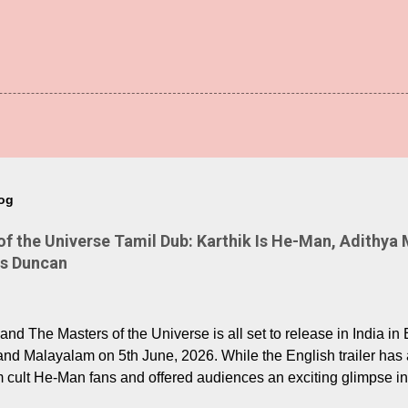
log
 the Universe Tamil Dub: Karthik Is He-Man, Adithya 
Is Duncan
nd The Masters of the Universe is all set to release in India in 
and Malayalam on 5th June, 2026. While the English trailer has a
m cult He-Man fans and offered audiences an exciting glimpse int
ntly released Tamil trailer has also generated strong excitemen