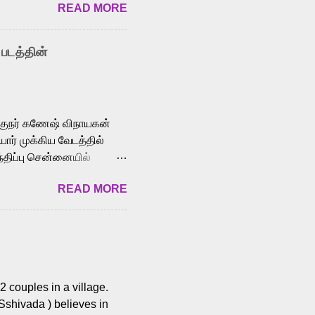
READ MORE
y celebrated playback
nown for memorable songs
i” from 7 Aum Arivu,
 படத்தின்
le languages, making him
aying memorable
cross the Tamil,
க்குநர் கணேஷ் விநாயகன்
ோர் முக்கிய வேடத்தில்
்திப்பு சென்னையில்
வான்' திரைப்படத்தில்
READ MORE
ய், பேபி கிருத்திகா,
. சுகுமார் ஒளிப்பதிவு
ிறார். லால்குடி
 பணிகளை
ம் இந்தத் திரைப்படத்தை 90
ன் தயாரித்திருக்கிறார்.
 couples in a village.
 Sshivada ) believes in