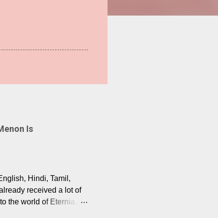
Menon Is
English, Hindi, Tamil,
lready received a lot of
o the world of Eternia,
t among Tamil audiences.