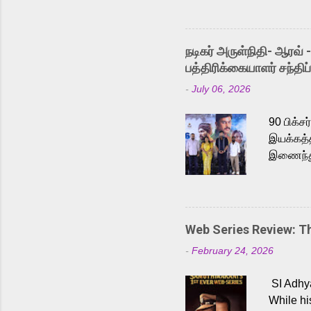
Adding t
singer K
like “Be
நடிகர் அருள்நிதி- ஆரவ் 
Karthik 
பத்திரிக்கையாளர் சந்திப்
a strong
-
July 06, 2026
antagoni
Malayala
90 பிக்ச
இயக்கத்த
இணைந்து 
நடைபெற்ற
அருள்நித
'பருத்திவ
செய்திருக
Web Series Review: 
இளையராஜ
-
February 24, 2026
மேற்கொண்
பிக்சர்ஸ
SI Adhya
இப்படத்த
While hi