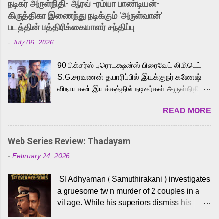
நடிகர் அருள்நிதி- ஆரவ் -ரம்யா பாண்டியன்-
released Tamil trailer has also generated
கிருத்திகா இணைந்து நடிக்கும் 'அருள்வான்'
strong excitement among Tamil audiences.
படத்தின் பத்திரிக்கையாளர் சந்திப்பு
Adding to the growing buzz is the film’s
-
July 06, 2026
powerful Tamil voice cast led by celebrated
playback singer Karthik, who lends his voice
90 பிக்சர்ஸ் புரொடக்ஷன்ஸ் பிரைவேட் லிமிடெட்
to the iconic superhero He-Man. Known for
S.G.சரவணன் தயாரிப்பில் இயக்குநர் கணேஷ்
memorable songs like “Behene De” from
விநாயகன் இயக்கத்தில் நடிகர்கள் அருள்நிதி -
Raavan, “Oru Maalai” from Ghajini, and
ஆரவ் ,ரம்யா பாண்டியன் -கிருத்திகா ஆகியோர்
“Mun Andhi” from 7 Aum Arivu, Karthik is
READ MORE
முக்கிய வேடத்தில் இணைந்து நடித்திருக்கும்
loved for his versatile voice and strong
'அருள்வான்' திரைப்படத்தினை
command over multiple languages, making
பத்திரிக்கையாளர் சந்திப்பு சென்னையில்
him a strong fit for the legendary character.
Web Series Review: Thadayam
நடைபெற்றது. இயக்குநர் கணேஷ் விநாயகன்
Adithya Menon, known for portraying
-
February 24, 2026
இயக்கத்தில் உருவாகியுள்ள 'அருள்வான்'
memorable antagonists across South Indian
திரைப்படத்தில் அருள்நிதி, ஆரவ், காளி
cinema, voices the menacing Skeletor
SI Adhyaman ( Samuthirakani ) investigates
வெங்கட், ரம்யா பாண்டியன், வி டி வி கணேஷ் ,
across the Tamil, Malayalam, and Telugu
a gruesome twin murder of 2 couples in a
ஜான் விஜய், பேபி கிருத்திகா, 'பருத்திவீரன்'
versions. Joining them is Action King Arjun...
village. While his superiors dismiss his
சரவணன், ஹரிஷ் உத்தமன் உள்ளிட்ட பலர்
intelligence, his senior officer Lakshmi (
நடித்திருக்கிறார்கள். எம். சுகுமார் ஒளிப்பதிவு