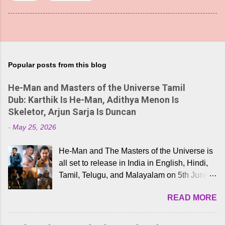
Popular posts from this blog
He-Man and Masters of the Universe Tamil
Dub: Karthik Is He-Man, Adithya Menon Is
Skeletor, Arjun Sarja Is Duncan
-
May 25, 2026
He-Man and The Masters of the Universe is
all set to release in India in English, Hindi,
Tamil, Telugu, and Malayalam on 5th June,
2026. While the English trailer has already
READ MORE
received a lot of love from cult He-Man fans
and offered audiences an exciting glimpse
into the world of Eternia, the recently