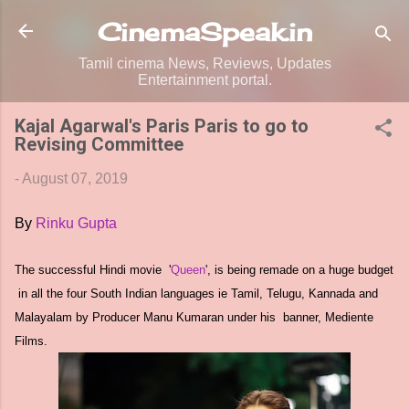
Skip to main content
CinemaSpeak.in
Tamil cinema News, Reviews, Updates
Entertainment portal.
Kajal Agarwal's Paris Paris to go to
Revising Committee
-
August 07, 2019
By
Rinku Gupta
The successful Hindi movie '
Queen
', is being remade on a huge budget
in all the four South Indian languages ie Tamil, Telugu, Kannada and
Malayalam by Producer Manu Kumaran under his banner, Mediente
Films.