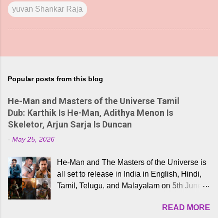
yuvan Shankar Raja
Popular posts from this blog
He-Man and Masters of the Universe Tamil
Dub: Karthik Is He-Man, Adithya Menon Is
Skeletor, Arjun Sarja Is Duncan
-
May 25, 2026
He-Man and The Masters of the Universe is
all set to release in India in English, Hindi,
Tamil, Telugu, and Malayalam on 5th June,
2026. While the English trailer has already
READ MORE
received a lot of love from cult He-Man fans