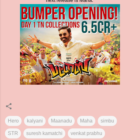
next release is Maha.
Hero
kalyani
Maanadu
Maha
simbu
STR
suresh kamatchi
venkat prabhu