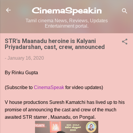
Skip to main content
CinemaSpeak.in
Tamil cinema News, Reviews, Updates
Entertainment portal.
STR's Maanadu heroine is Kalyani
Priyadarshan, cast, crew, announced
-
January 16, 2020
By Rinku Gupta
(Subscribe to
CinemaSpeak
for video updates)
V house productions Suresh Kamatchi has lived up to his
promise of announcing the cast and crew of the much
awaited STR starrer , Maanadu, on Pongal.