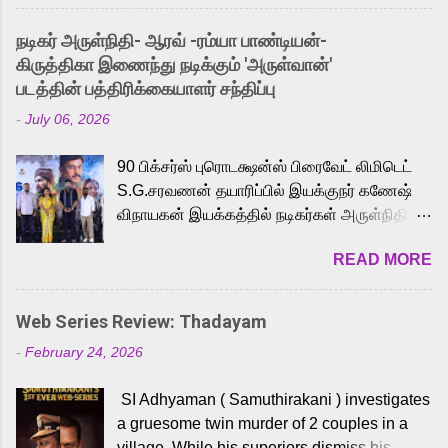
and offered audiences an exciting glimpse
into the world of Eternia, the recently
நடிகர் அருள்நிதி- ஆரவ் -ரம்யா பாண்டியன்-
released Tamil trailer has also generated
கிருத்திகா இணைந்து நடிக்கும் 'அருள்வான்'
strong excitement among Tamil audiences.
படத்தின் பத்திரிக்கையாளர் சந்திப்பு
Adding to the growing buzz is the film’s
-
July 06, 2026
powerful Tamil voice cast led by celebrated
playback singer Karthik, who lends his voice
90 பிக்சர்ஸ் புரொடக்ஷன்ஸ் பிரைவேட் லிமிடெட்
to the iconic superhero He-Man. Known for
S.G.சரவணன் தயாரிப்பில் இயக்குநர் கணேஷ்
memorable songs like “Behene De” from
விநாயகன் இயக்கத்தில் நடிகர்கள் அருள்நிதி -
Raavan, “Oru Maalai” from Ghajini, and
ஆரவ் ,ரம்யா பாண்டியன் -கிருத்திகா ஆகியோர்
“Mun Andhi” from 7 Aum Arivu, Karthik is
READ MORE
முக்கிய வேடத்தில் இணைந்து நடித்திருக்கும்
loved for his versatile voice and strong
'அருள்வான்' திரைப்படத்தினை
command over multiple languages, making
பத்திரிக்கையாளர் சந்திப்பு சென்னையில்
him a strong fit for the legendary character.
Web Series Review: Thadayam
நடைபெற்றது. இயக்குநர் கணேஷ் விநாயகன்
Adithya Menon, known for portraying
-
February 24, 2026
இயக்கத்தில் உருவாகியுள்ள 'அருள்வான்'
memorable antagonists across South Indian
திரைப்படத்தில் அருள்நிதி, ஆரவ், காளி
cinema, voices the menacing Skeletor
SI Adhyaman ( Samuthirakani ) investigates
வெங்கட், ரம்யா பாண்டியன், வி டி வி கணேஷ் ,
across the Tamil, Malayalam, and Telugu
a gruesome twin murder of 2 couples in a
ஜான் விஜய், பேபி கிருத்திகா, 'பருத்திவீரன்'
versions. Joining them is Action King Arjun...
village. While his superiors dismiss his