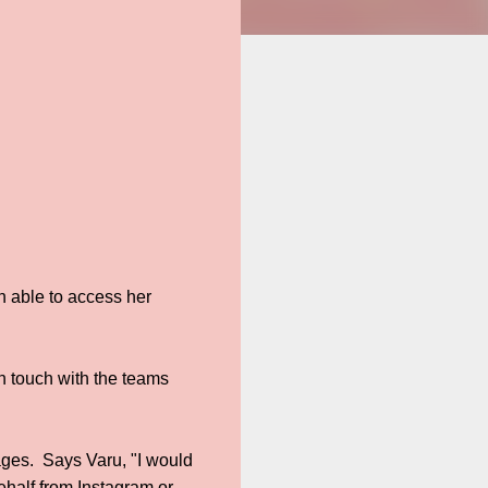
n able to access her
in touch with the teams
"
ages. Says Varu, "I would
ehalf from Instagram or