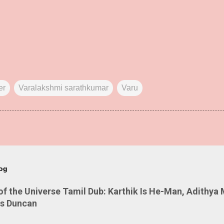
er
Varalakshmi sarathkumar
Varu
log
 the Universe Tamil Dub: Karthik Is He-Man, Adithya 
Is Duncan