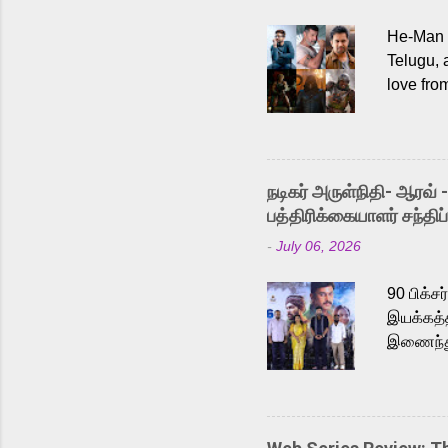
He-Man a
Telugu, 
love fro
the rece
Adding t
singer K
like “Be
நடிகர் அருள்நிதி- ஆரவ் 
Karthik 
பத்திரிக்கையாளர் சந்திப்
a strong
-
July 06, 2026
antagoni
Malayala
90 பிக்ச
இயக்கத்த
இணைந்து 
நடைபெற்ற
அருள்நித
'பருத்திவ
செய்திருக