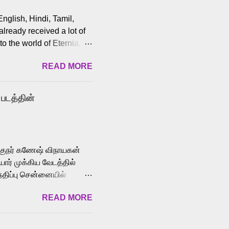
English, Hindi, Tamil,
lready received a lot of
o the world of Eternia,
t among Tamil audiences.
READ MORE
y celebrated playback
nown for memorable songs
i” from 7 Aum Arivu,
 படத்தின்
le languages, making him
aying memorable
cross the Tamil,
க்குநர் கணேஷ் விநாயகன்
ோர் முக்கிய வேடத்தில்
்திப்பு சென்னையில்
வான்' திரைப்படத்தில்
READ MORE
ய், பேபி கிருத்திகா,
. சுகுமார் ஒளிப்பதிவு
ிறார். லால்குடி