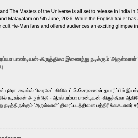
nd The Masters of the Universe is all set to release in India in 
and Malayalam on 5th June, 2026. While the English trailer has a
m cult He-Man fans and offered audiences an exciting glimpse int
ntly released Tamil trailer has also generated strong excitemen
o the growing buzz is the film’s powerful Tamil voice cast led b
arthik, who lends his voice to the iconic superhero He-Man. K
hene De” from Raavan, “Oru Maalai” from Ghajini, and “Mun Andh
-ரம்யா பாண்டியன்-கிருத்திகா இணைந்து நடிக்கும் 'அருள்வான்'
is loved for his versatile voice and strong command over multip
பு
 fit for the legendary character. Adithya Menon, known for portr
sts across South Indian cinema, voices the menacing Skeletor a
m, and Telugu versions. Joining them is Action King Arjun...
ர்ஸ் புரொடக்ஷன்ஸ் பிரைவேட் லிமிடெட் S.G.சரவணன் தயாரிப்பில் இய
ில் நடிகர்கள் அருள்நிதி - ஆரவ் ,ரம்யா பாண்டியன் -கிருத்திகா ஆகிய
நடித்திருக்கும் 'அருள்வான்' திரைப்படத்தினை பத்திரிக்கையாளர் சந
து. இயக்குநர் கணேஷ் விநாயகன் இயக்கத்தில் உருவாகியுள்ள 'அருள்
ி, ஆரவ், காளி வெங்கட், ரம்யா பாண்டியன், வி டி வி கணேஷ் , ஜான் விஜ
ீரன்' சரவணன், ஹரிஷ் உத்தமன் உள்ளிட்ட பலர் நடித்திருக்கிறார்கள். எம்
்கும் இந்த திரைப்படத்திற்கு ஜீ. வி. பிரகாஷ் குமார் இசையமைத்திருக்க