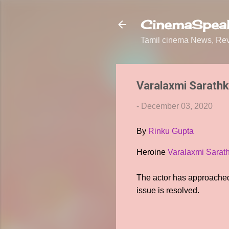
CinemaSpeak
Tamil cinema News, Revi
Varalaxmi Sarath
-
December 03, 2020
By
Rinku Gupta
Heroine
Varalaxmi Sarat
The actor has approached 
issue is resolved.