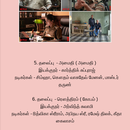
5. தலைப்பு - அமைதி ( அமைதி )
இயக்குநர் - கார்த்திக் சுப்புராஜ்
நடிகர்கள் - சிம்ஹா, கௌதம் வாசுதேவ் மேனன், மாஸ்டர்
தருண்
6. தலைப்பு - ரௌத்திரம் ( கோபம் )
இயக்குநர் - அர்விந்த் சுவாமி
நடிகர்கள் - ரித்விகா ஸ்ரீராம், அபிநய ஸ்ரீ, ரமேஷ் திலக், கீதா
கைலாசம்