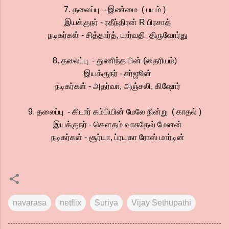
7. தலைப்பு - இண்மை ( பயம் )
இயக்குநர் - ரதீந்திரன் R பிரசாத்
நடிகர்கள் - சித்தார்த், பார்வதி திருவோர்து
8. தலைப்பு - துணிந்த பின் (தைரியம்)
இயக்குநர் - சர்ஜூன்
நடிகர்கள் - அதர்வா, அஞ்சலி, கிஷோர்
9. தலைப்பு - கிடார் கம்பியின் மேலே நின்று ( காதல் )
இயக்குநர் - கௌதம் வாசுதேவ் மேனன்
நடிகர்கள் - சூர்யா, ப்ரயகா ரோஸ் மார்டின்
navarasa
netflix
Suriya
Vijay Sethupathi