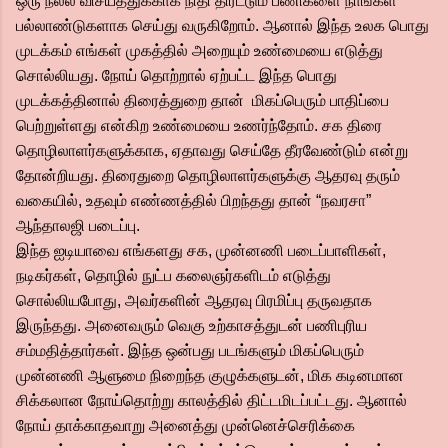
ஒரு நல்ல விசயத்துக்காக நிதி திரட்டும் பணிகளை நாங்கள்
பல்லாண்டுகளாக செய்து வருகிறோம். ஆனால் இந்த உலக பொது
முடக்கம் எங்கள் முகத்தில் அறையும் உண்மையை எடுத்து
சொல்லியது. நோய் தொற்றால் ஏற்பட்ட இந்த பொது
முடக்கத்தினால் திரைத்துறை தான் மிகப்பெரும் பாதிப்பை
பெற்றுள்ளது என்கிற உண்மையை உணர்ந்தோம். சக திரை
தொழிலாளர்களுக்காக, ஏதாவது செய்தே தீரவேண்டும் என்று
தோன்றியது. திரைதுறை தொழிலாளர்களுக்கு ஆதரவு தரும்
வகையில், உதவும் எண்ணத்தில் பிறந்தது தான் “நவரசா”
ஆந்தாலஜி படைப்பு.
இந்த ஐடியாவை எங்களது சக, முன்னணி படைப்பாளிகள்,
நடிகர்கள், தொழில் நுட்ப கலைஞர்களிடம் எடுத்து
சொல்லியபோது, அவர்களின் ஆதரவு பிரமிப்பு தருவதாக
இருந்தது. அனைவரும் வெகு உற்காசத்துடன் பணிபுரிய
சம்மதித்தார்கள். இந்த ஒன்பது படங்களும் மிகப்பெரும்
முன்னணி ஆளுமை நிறைந்த குழுக்களுடன், மிக கடினமான
சிக்கலான நோய்தொற்று காலத்தில் திட்டமிடப்பட்டது. ஆனால்
நோய் தாக்காதவாறு அனைத்து முன்னெச்செரிக்கை