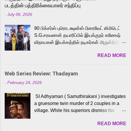
strong excitement among Tamil audiences.
படத்தின் பத்திரிக்கையாளர் சந்திப்பு
Adding to the growing buzz is the film’s
-
July 06, 2026
powerful Tamil voice cast led by celebrated
playback singer Karthik, who lends his voice
90 பிக்சர்ஸ் புரொடக்ஷன்ஸ் பிரைவேட் லிமிடெட்
to the iconic superhero He-Man. Known for
S.G.சரவணன் தயாரிப்பில் இயக்குநர் கணேஷ்
memorable songs like “Behene De” from
விநாயகன் இயக்கத்தில் நடிகர்கள் அருள்நிதி -
Raavan, “Oru Maalai” from Ghajini, and
ஆரவ் ,ரம்யா பாண்டியன் -கிருத்திகா ஆகியோர்
“Mun Andhi” from 7 Aum Arivu, Karthik is
READ MORE
முக்கிய வேடத்தில் இணைந்து நடித்திருக்கும்
loved for his versatile voice and strong
'அருள்வான்' திரைப்படத்தினை
command over multiple languages, making
பத்திரிக்கையாளர் சந்திப்பு சென்னையில்
him a strong fit for the legendary character.
Web Series Review: Thadayam
நடைபெற்றது. இயக்குநர் கணேஷ் விநாயகன்
Adithya Menon, known for portraying
-
February 24, 2026
இயக்கத்தில் உருவாகியுள்ள 'அருள்வான்'
memorable antagonists across South Indian
திரைப்படத்தில் அருள்நிதி, ஆரவ், காளி
cinema, voices the menacing Skeletor
SI Adhyaman ( Samuthirakani ) investigates
வெங்கட், ரம்யா பாண்டியன், வி டி வி கணேஷ் ,
across the Tamil, Malayalam, and Telugu
a gruesome twin murder of 2 couples in a
ஜான் விஜய், பேபி கிருத்திகா, 'பருத்திவீரன்'
versions. Joining them is Action King Arjun...
village. While his superiors dismiss his
சரவணன், ஹரிஷ் உத்தமன் உள்ளிட்ட பலர்
intelligence, his senior officer Lakshmi (
நடித்திருக்கிறார்கள். எம். சுகுமார் ஒளிப்பதிவு
READ MORE
Sshivada ) believes in him and makes him
செய்திருக்கும் இந்த திரைப்படத்திற்கு ஜீ. வி.