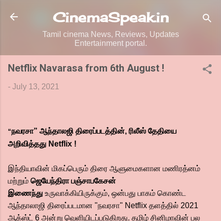
Skip to main content
CinemaSpeak.in
Tamil cinema News, Reviews, Updates
Entertainment portal.
Netflix Navarasa from 6th August !
-
July 13, 2021
நவரசா” ஆந்தாலஜி திரைப்படத்தின், ரிலீஸ் தேதியை
“
அறிவித்தது Netflix !
இந்தியாவின் மிகப்பெரும் திரை ஆளுமைகளான மணிரத்னம்
மற்றும்
ஜெயேந்திரா பஞ்சாபகேசன்
இணைந்து
உருவாக்கியிருக்கும், ஒன்பது பாகம் கொண்ட
ஆந்தாலாஜி திரைப்படமான "நவரசா" Netflix தளத்தில் 2021
ஆக்ஸ்ட் 6 அன்று வெளியிடப்படுகிறது. தமிழ் சினிமாவின் பல