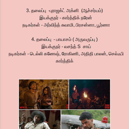
3. தலைப்பு -புராஜக்ட் அக்னி (ஆச்சர்யம்)
இயக்குநர் - கார்த்திக் நரேன்
நடிகர்கள் - அர்விந்த் சுவாமி, பிரசன்னா, பூர்ணா
4. தலைப்பு - பாயாசம் ( அருவருப்பு )
இயக்குநர் - வசந்த் S சாய்
நடிகர்கள் - டெல்லி கணேஷ், ரோகிணி, அதிதி பாலன், செல்ஃபி
கார்த்திக்