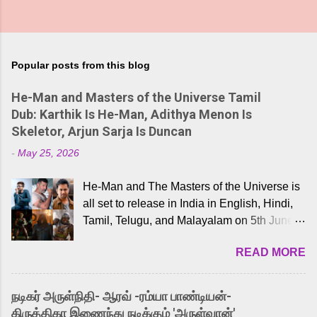
Popular posts from this blog
He-Man and Masters of the Universe Tamil
Dub: Karthik Is He-Man, Adithya Menon Is
Skeletor, Arjun Sarja Is Duncan
-
May 25, 2026
He-Man and The Masters of the Universe is
all set to release in India in English, Hindi,
Tamil, Telugu, and Malayalam on 5th June,
2026. While the English trailer has already
READ MORE
received a lot of love from cult He-Man fans
and offered audiences an exciting glimpse
into the world of Eternia, the recently
நடிகர் அருள்நிதி- ஆரவ் -ரம்யா பாண்டியன்-
released Tamil trailer has also generated
கிருத்திகா இணைந்து நடிக்கும் 'அருள்வான்'