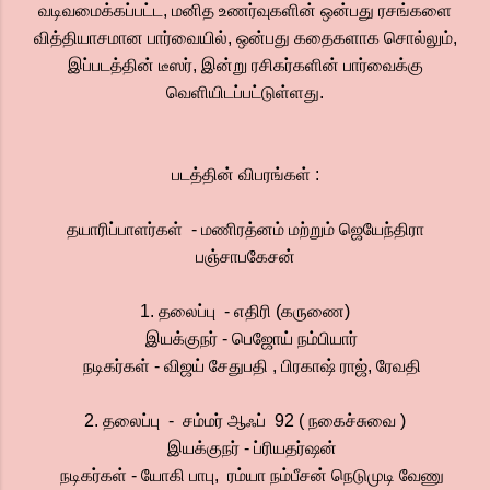
வடிவமைக்கப்பட்ட, மனித உணர்வுகளின் ஒன்பது ரசங்களை
வித்தியாசமான பார்வையில், ஒன்பது கதைகளாக சொல்லும்,
இப்படத்தின் டீஸர், இன்று ரசிகர்களின் பார்வைக்கு
வெளியிடப்பட்டுள்ளது.
படத்தின் விபரங்கள் :
தயாரிப்பாளர்கள் - மணிரத்னம் மற்றும் ஜெயேந்திரா
பஞ்சாபகேசன்
1. தலைப்பு - எதிரி (கருணை)
இயக்குநர் - பெஜோய் நம்பியார்
நடிகர்கள் - விஜய் சேதுபதி , பிரகாஷ் ராஜ், ரேவதி
2. தலைப்பு - சம்மர் ஆஃப் 92 ( நகைச்சுவை )
இயக்குநர் - ப்ரியதர்ஷன்
நடிகர்கள் - யோகி பாபு, ரம்யா நம்பீசன் நெடுமுடி வேணு