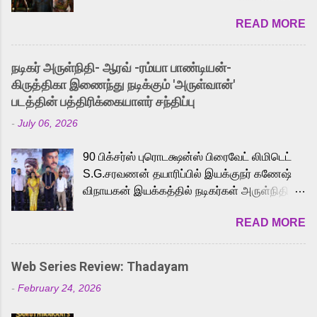
2026. While the English trailer has already
READ MORE
received a lot of love from cult He-Man fans
and offered audiences an exciting glimpse
into the world of Eternia, the recently
நடிகர் அருள்நிதி- ஆரவ் -ரம்யா பாண்டியன்-
released Tamil trailer has also generated
கிருத்திகா இணைந்து நடிக்கும் 'அருள்வான்'
strong excitement among Tamil audiences.
படத்தின் பத்திரிக்கையாளர் சந்திப்பு
Adding to the growing buzz is the film’s
-
July 06, 2026
powerful Tamil voice cast led by celebrated
playback singer Karthik, who lends his voice
90 பிக்சர்ஸ் புரொடக்ஷன்ஸ் பிரைவேட் லிமிடெட்
to the iconic superhero He-Man. Known for
S.G.சரவணன் தயாரிப்பில் இயக்குநர் கணேஷ்
memorable songs like “Behene De” from
விநாயகன் இயக்கத்தில் நடிகர்கள் அருள்நிதி -
Raavan, “Oru Maalai” from Ghajini, and
ஆரவ் ,ரம்யா பாண்டியன் -கிருத்திகா ஆகியோர்
“Mun Andhi” from 7 Aum Arivu, Karthik is
READ MORE
முக்கிய வேடத்தில் இணைந்து நடித்திருக்கும்
loved for his versatile voice and strong
'அருள்வான்' திரைப்படத்தினை
command over multiple languages, making
பத்திரிக்கையாளர் சந்திப்பு சென்னையில்
him a strong fit for the legendary character.
Web Series Review: Thadayam
நடைபெற்றது. இயக்குநர் கணேஷ் விநாயகன்
Adithya Menon, known for portraying
-
February 24, 2026
இயக்கத்தில் உருவாகியுள்ள 'அருள்வான்'
memorable antagonists across South Indian
திரைப்படத்தில் அருள்நிதி, ஆரவ், காளி
cinema, voices the menacing Skeletor