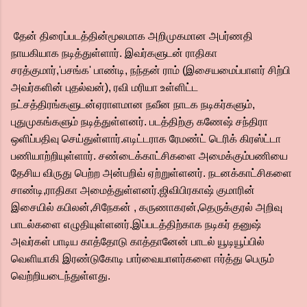
தேன் திரைப்படத்தின்மூலமாக அறிமுகமான அபர்ணதி
நாயகியாக நடித்துள்ளார். இவர்களுடன் ராதிகா
சரத்குமார்,'பசங்க' பாண்டி, நந்தன் ராம் (இசையமைப்பாளர் சிற்பி
அவர்களின் புதல்வன்), ரவி மரியா உள்ளிட்ட
நட்சத்திரங்களுடன்ஏராளமான நவீன நாடக நடிகர்களும்,
புதுமுகங்களும் நடித்துள்ளனர். படத்திற்கு கணேஷ் சந்திரா
ஒளிப்பதிவு செய்துள்ளார்.எடிட்டராக ரேமண்ட் டெரிக் கிரஸ்ட்டா
பணியாற்றியுள்ளார். சண்டைக்காட்சிகளை அமைக்கும்பணியை
தேசிய விருது பெற்ற அன்பறிவ் ஏற்றுள்ளனர். நடனக்காட்சிகளை
சாண்டி,ராதிகா அமைத்துள்ளனர்.ஜிவிபிரகாஷ் குமாரின்
இசையில் கபிலன்,சிநேகன் , கருணாகரன்,தெருக்குரல் அறிவு
பாடல்களை எழுதியுள்ளனர்.இப்படத்திற்காக நடிகர் தனுஷ்
அவர்கள் பாடிய காத்தோடு காத்தானேன் பாடல் யூடியூப்பில்
வெளியாகி இரண்டுகோடி பார்வையாளர்களை ஈர்த்து பெரும்
வெற்றியடைந்துள்ளது.