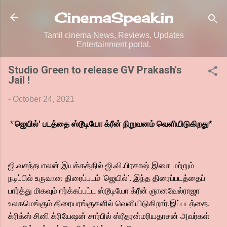
Skip to main content
CinemaSpeak.in
Tamil cinema News, Reviews, Updates
Entertainment portal.
Studio Green to release GV Prakash's
Jail !
-
October 24, 2021
*'
ஜெயில்' படத்தை ஸ்டூடியோ க்ரீன் நிறுவனம் வெளியிடுகிறது*
ஜி.வசந்தபாலன் இயக்கத்தில் ஜி.வி.பிரகாஷ் இசை மற்றும்
நடிப்பில் உருவான திரைப்படம் 'ஜெயில்'. இந்த திரைப்படத்தைப்
பார்த்து மிகவும் ஈர்க்கப்பட்ட ஸ்டூடியோ க்ரீன் ஞானவேல்ராஜா
உலகமெங்கும் திரையரங்குகளில் வெளியிடுகிறார்.இப்படத்தை,
க்ரிக்ஸ் சினி க்ரியேஷன் சார்பில் ஸ்ரீதரன்மரியதாசன் அவர்கள்