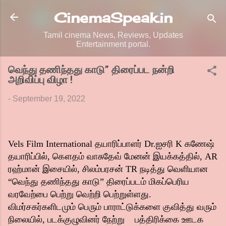
Skip to main content
CinemaSpeak.in
Tamil cinema News, Reviews, Updates
Entertainment portal.
வெந்து தணிந்தது காடு” திரைப்பட நன்றி
அறிவிப்பு விழா !
-
September 19, 2022
Vels Film International தயாரிப்பாளர் Dr.ஐசரி K கணேஷ்
தயாரிப்பில், கௌதம் வாசுதேவ் மேனன் இயக்கத்தில், AR
ரஹ்மான் இசையில், சிலம்பரசன் TR நடித்து வெளியான
“வெந்து தணிந்தது காடு” திரைப்படம் மிகப்பெரிய
வரவேற்பை பெற்று வெற்றி பெற்றுள்ளது.
விமர்சகர்களிடமும் பெரும் பாராட்டுக்களை குவித்து வரும்
நிலையில், படக்குழுவினர் நேற்று பத்திரிக்கை ஊடக