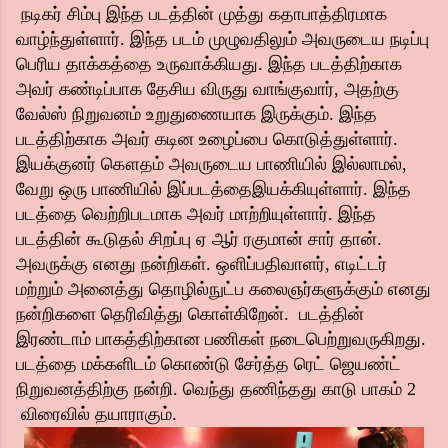
நடிகர் சிம்பு இந்த படத்தின் முத்து கதாபாத்திரமாக
வாழ்ந்துள்ளார். இந்த படம் முழுவதிலும் அவருடைய நடிப்பு
பெரிய தாக்கத்தை உருவாக்கியது. இந்த படத்திற்காக
அவர் கண்டிப்பாக தேசிய விருது வாங்குவார், அதற்கு
வேல்ஸ் நிறுவனம் உறுதுணையாக இருக்கும். இந்த
படத்திற்காக அவர் கடின உழைப்பை கொடுத்துள்ளார்.
இயக்குனர் கௌதம் அவருடைய பாணியில் இல்லாமல்,
வேறு ஒரு பாணியில் இப்படத்தை
இயக்கியுள்ளார். இந்த
படத்தை வெற்றிபடமாக அவர் மாற்றியுள்ளார். இந்த
படத்தின் கூடுதல் சிறப்பு ஏ ஆர் ரகுமான் சார் தான்.
அவருக்கு எனது நன்றிகள். ஒளிப்பதிவாளர், எடிட்டர்
மற்றும் அனைத்து தொழில்நுட்ப கலைஞர்களுக்கும் எனது
நன்றிகளை தெரிவித்து கொள்கிறேன். படத்தின்
இரண்டாம் பாகத்திற்கான பணிகள் நடைபெற்றுவருகிறது.
படத்தை மக்களிடம் கொண்டு சேர்த்த ரெட் ஜெயண்ட்
நிறுவனத்திற்கு நன்றி. வெந்து தணிந்தது காடு பாகம் 2
விரைவில் தயாராகும்.