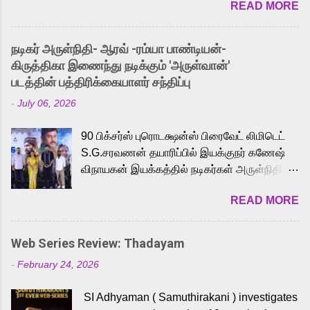
READ MORE
received a lot of love from cult He-Man fans
and offered audiences an exciting glimpse
into the world of Eternia, the recently
நடிகர் அருள்நிதி- ஆரவ் -ரம்யா பாண்டியன்-
released Tamil trailer has also generated
கிருத்திகா இணைந்து நடிக்கும் 'அருள்வான்'
strong excitement among Tamil audiences.
படத்தின் பத்திரிக்கையாளர் சந்திப்பு
Adding to the growing buzz is the film’s
-
July 06, 2026
powerful Tamil voice cast led by celebrated
playback singer Karthik, who lends his voice
90 பிக்சர்ஸ் புரொடக்ஷன்ஸ் பிரைவேட் லிமிடெட்
to the iconic superhero He-Man. Known for
S.G.சரவணன் தயாரிப்பில் இயக்குநர் கணேஷ்
memorable songs like “Behene De” from
விநாயகன் இயக்கத்தில் நடிகர்கள் அருள்நிதி -
Raavan, “Oru Maalai” from Ghajini, and
ஆரவ் ,ரம்யா பாண்டியன் -கிருத்திகா ஆகியோர்
“Mun Andhi” from 7 Aum Arivu, Karthik is
READ MORE
முக்கிய வேடத்தில் இணைந்து நடித்திருக்கும்
loved for his versatile voice and strong
'அருள்வான்' திரைப்படத்தினை
command over multiple languages, making
பத்திரிக்கையாளர் சந்திப்பு சென்னையில்
him a strong fit for the legendary character.
Web Series Review: Thadayam
நடைபெற்றது. இயக்குநர் கணேஷ் விநாயகன்
Adithya Menon, known for portraying
-
February 24, 2026
இயக்கத்தில் உருவாகியுள்ள 'அருள்வான்'
memorable antagonists across South Indian
திரைப்படத்தில் அருள்நிதி, ஆரவ், காளி
cinema, voices the menacing Skeletor
SI Adhyaman ( Samuthirakani ) investigates
வெங்கட், ரம்யா பாண்டியன், வி டி வி கணேஷ் ,
across the Tamil, Malayalam, and Telugu