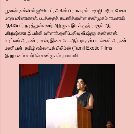
யூனஸ் ,எல்வின் ஜூலியட், அகில் பிரபாகரன் , ஷாஜி, ஷீரா, மேகா
மாலு மனோகரன், படத்தைத் தயாரித்துள்ள சண்முகம் ராமசாமி
ஆகியோர் நடித்துள்ளனர்.அறிமுக இயக்குநர் ராகுல் ஆர்
.கிருஷ்ணா இயக்கி உள்ளார்.ஒளிப்பதிவு விஷ்ணு கண்ணன்,
எடிட்டிங் அருண் ராகவ், இசை கே .ஆர். ராகுல்.பாடல்கள் அருண்
மணியன். தமிழ் எக்ஸாடிக் பிலிம்ஸ் (Tamil Exotic Films
)நிறுவனம் சார்பில் சண்முகம் ராமசாமி