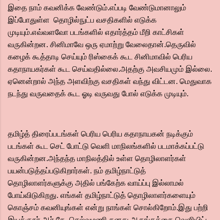
இதை நாம் கவனிக்க வேண்டும்.எப்படி வேண்டுமானாலும்
இப்போதுள்ள தொழில்நுட்ப வசதிகளில் எடுக்க
முடியும்.எவ்வளவோ படங்களில் எதார்த்தம் மீறி காட்சிகள்
வருகின்றன. சினிமாவே ஒரு ஏமாற்று வேலைதான்.தெருவில்
கழைக் கூத்தாடி செய்யும் ரிஸ்கைக் கூட சினிமாவில் பெரிய
கதாநாயகர்கள் கூட செய்வதில்லை.அதற்கு அவசியமும் இல்லை.
ஏனென்றால் அந்த அளவிற்கு வசதிகள் வந்து விட்டன. மெதுவாக
நடந்து வருவதைக் கூட ஓடி வருவது போல் எடுக்க முடியும்.
தமிழ்த் திரைப்படங்கள் பெரிய பெரிய கதாநாயகன் நடிக்கும்
படங்கள் கூட செட் போட்டு வெளி மாநிலங்களில் படமாக்கப்பட்டு
வருகின்றன.அந்தந்த மாநிலத்தில் உள்ள தொழிலாளர்கள்
பயன்படுத்தப்படுகிறார்கள். நம் தமிழ்நாட்டுத்
தொழிலாளர்களுக்கு அதில் பங்கேற்க வாய்ப்பு இல்லாமல்
போய்விடுகிறது. எங்கள் தமிழ்நாட்டுத் தொழிலாளர்களையும்
கொஞ்சம் கவனியுங்கள் என்று நாங்கள் சொல்கிறோம்.இது பற்றி
இயக்குநர் ஆர்.கே. செல்வமணி தனது ஆதங்கத்தை வெளியிட்ட