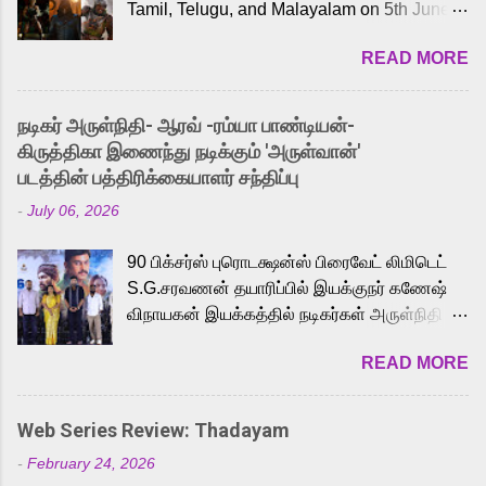
Tamil, Telugu, and Malayalam on 5th June,
2026. While the English trailer has already
READ MORE
received a lot of love from cult He-Man fans
and offered audiences an exciting glimpse
into the world of Eternia, the recently
நடிகர் அருள்நிதி- ஆரவ் -ரம்யா பாண்டியன்-
released Tamil trailer has also generated
கிருத்திகா இணைந்து நடிக்கும் 'அருள்வான்'
strong excitement among Tamil audiences.
படத்தின் பத்திரிக்கையாளர் சந்திப்பு
Adding to the growing buzz is the film’s
-
July 06, 2026
powerful Tamil voice cast led by celebrated
playback singer Karthik, who lends his voice
90 பிக்சர்ஸ் புரொடக்ஷன்ஸ் பிரைவேட் லிமிடெட்
to the iconic superhero He-Man. Known for
S.G.சரவணன் தயாரிப்பில் இயக்குநர் கணேஷ்
memorable songs like “Behene De” from
விநாயகன் இயக்கத்தில் நடிகர்கள் அருள்நிதி -
Raavan, “Oru Maalai” from Ghajini, and
ஆரவ் ,ரம்யா பாண்டியன் -கிருத்திகா ஆகியோர்
“Mun Andhi” from 7 Aum Arivu, Karthik is
READ MORE
முக்கிய வேடத்தில் இணைந்து நடித்திருக்கும்
loved for his versatile voice and strong
'அருள்வான்' திரைப்படத்தினை
command over multiple languages, making
பத்திரிக்கையாளர் சந்திப்பு சென்னையில்
him a strong fit for the legendary character.
Web Series Review: Thadayam
நடைபெற்றது. இயக்குநர் கணேஷ் விநாயகன்
Adithya Menon, known for portraying
-
February 24, 2026
இயக்கத்தில் உருவாகியுள்ள 'அருள்வான்'
memorable antagonists across South Indian