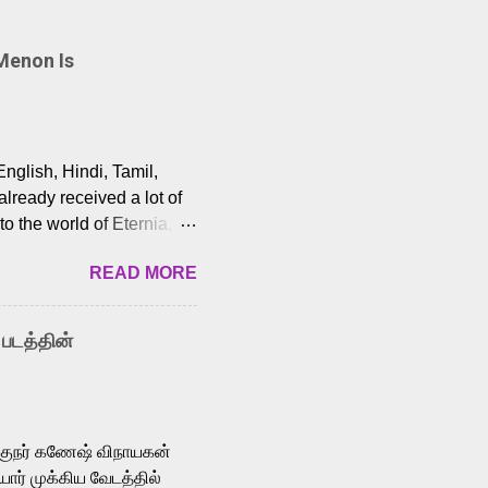
Menon Is
English, Hindi, Tamil,
lready received a lot of
o the world of Eternia,
t among Tamil audiences.
READ MORE
y celebrated playback
nown for memorable songs
i” from 7 Aum Arivu,
 படத்தின்
le languages, making him
aying memorable
cross the Tamil,
க்குநர் கணேஷ் விநாயகன்
ோர் முக்கிய வேடத்தில்