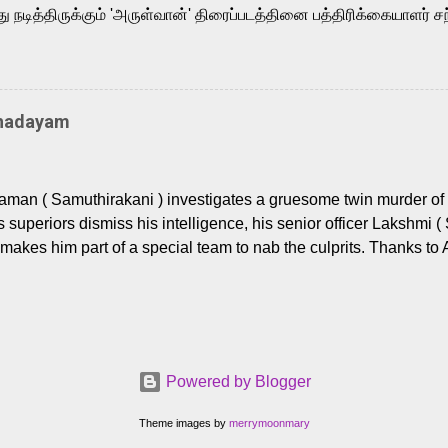
நடித்திருக்கும் 'அருள்வான்' திரைப்படத்தினை பத்திரிக்கையாளர் சந
து. இயக்குநர் கணேஷ் விநாயகன் இயக்கத்தில் உருவாகியுள்ள 'அருள்
ி, ஆரவ், காளி வெங்கட், ரம்யா பாண்டியன், வி டி வி கணேஷ் , ஜான் விஜ
ீரன்' சரவணன், ஹரிஷ் உத்தமன் உள்ளிட்ட பலர் நடித்திருக்கிறார்கள். எம்
்கும் இந்த திரைப்படத்திற்கு ஜீ. வி. பிரகாஷ் குமார் இசையமைத்திருக்க
Thadayam
ா கலை இயக்கத்தை கவனிக்க.. லாரன்ஸ் கிஷோர் படத் தொகுப்பு
டிருக்கிறார். கல்வியின் அவசியத்தை வலியுறுத்தி தயாராகி இருக்கு
் புரொடக்ஷன்ஸ் பிரைவேட் லிமிடெட் சார்பில் தயாரிப்பாளர் எஸ் ஜி சரவண
man ( Samuthirakani ) investigates a gruesome twin murder of 2
ை சக்தி பிலிம் ஃபேக்டரி நிறுவனம் சார்பில் சக்திவேலன் வழங...
s superiors dismiss his intelligence, his senior officer Lakshmi (
makes him part of a special team to nab the culprits. Thanks to 
nages to trace possible suspects in a hamlet in a border town i
 dig deeper, several layers emerge which link the case to events
 the kiĺlers ? Do cops Adhyaman and Lakshmi manage to nab 
come in their way? The crime story allegedly based on true even
 cat -and- mouse investigative cop thriller. The first few episod
Powered by Blogger
r details. What follows is a chilling series of encounters betwee
rs (played by Prem and Raj Tirandasu ). While both look menac
Theme images by
merrymoonmary
 Raj ( Pushpa, OG, and othe...