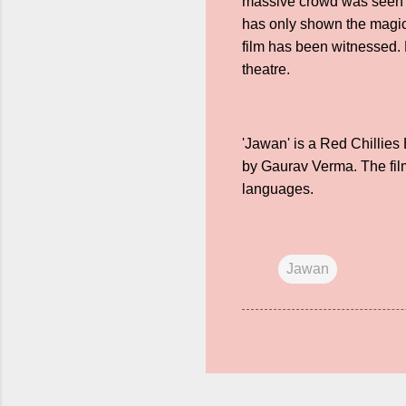
massive crowd was seen h
has only shown the magic 
film has been witnessed. 
theatre.
'Jawan' is a Red Chillies
by Gaurav Verma. The film
languages.
Jawan