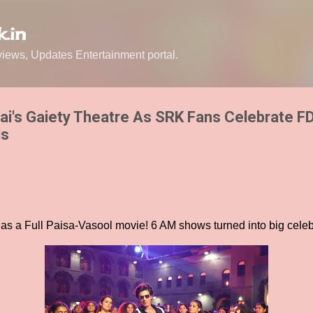
Skip to main content
.in
ews, Updates Entertainment portal.
i's Gaiety Theatre As SRK Fans Celebrate F
ls
s a Full Paisa-Vasool movie! 6 AM shows turned into big celeb