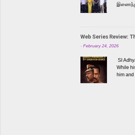
இணைந்து 
நடைபெற்ற
அருள்நித
'பருத்திவ
செய்திருக
Web Series Review: 
இளையராஜ
-
February 24, 2026
மேற்கொண்
பிக்சர்ஸ
SI Adhya
இப்படத்த
While hi
him and 
force ma
begin to
Who are
dangers 
gripping
characte
characte
choices,