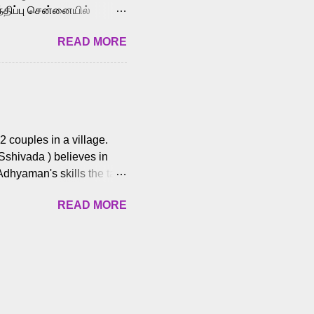
்திப்பு சென்னையில்
வான்' திரைப்படத்தில்
READ MORE
ய், பேபி கிருத்திகா,
. சுகுமார் ஒளிப்பதிவு
ிறார். லால்குடி
 பணிகளை
ம் இந்தத் திரைப்படத்தை 90
ன் தயாரித்திருக்கிறார்.
 couples in a village.
 Sshivada ) believes in
Adhyaman's skills the task
n Andhra Pradesh. As they
READ MORE
 dating back to 1995.
them? What obstacles and
ts is a slow burn but
es set the backdrop and
n the cops and villainous
ing and are superb