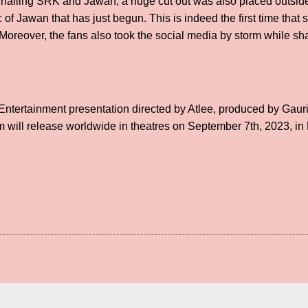
ailing SRK and Jawan, a huge cut out was also placed outside 
of Jawan that has just begun. This is indeed the first time that 
Moreover, the fans also took the social media by storm while sha
 Entertainment presentation directed by Atlee, produced by Gau
 will release worldwide in theatres on September 7th, 2023, in 