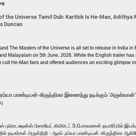
log
 the Universe Tamil Dub: Karthik Is He-Man, Adithya 
Is Duncan
nd The Masters of the Universe is all set to release in India in 
and Malayalam on 5th June, 2026. While the English trailer has a
m cult He-Man fans and offered audiences an exciting glimpse int
ntly released Tamil trailer has also generated strong excitemen
o the growing buzz is the film’s powerful Tamil voice cast led b
arthik, who lends his voice to the iconic superhero He-Man. K
hene De” from Raavan, “Oru Maalai” from Ghajini, and “Mun Andh
-ரம்யா பாண்டியன்-கிருத்திகா இணைந்து நடிக்கும் 'அருள்வான்'
is loved for his versatile voice and strong command over multip
பு
 fit for the legendary character. Adithya Menon, known for portr
sts across South Indian cinema, voices the menacing Skeletor a
m, and Telugu versions. Joining them is Action King Arjun...
ர்ஸ் புரொடக்ஷன்ஸ் பிரைவேட் லிமிடெட் S.G.சரவணன் தயாரிப்பில் இய
ில் நடிகர்கள் அருள்நிதி - ஆரவ் ,ரம்யா பாண்டியன் -கிருத்திகா ஆகிய