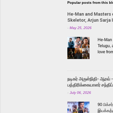
Popular posts from this b
He-Man and Masters of
Skeletor, Arjun Sarja 
-
May 25, 2026
He-Man a
Telugu, 
love fro
the rece
Adding t
singer K
like “Be
நடிகர் அருள்நிதி- ஆரவ் 
Karthik 
பத்திரிக்கையாளர் சந்திப்
a strong
-
July 06, 2026
antagoni
Malayala
90 பிக்ச
இயக்கத்த