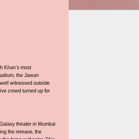
ukh Khan's most
stadium, the Jawan
 well witnessed outside
ive crowd turned up for
-Galaxy theater in Mumbai
ing the release, the