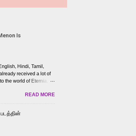
Menon Is
English, Hindi, Tamil,
lready received a lot of
o the world of Eternia,
t among Tamil audiences.
READ MORE
y celebrated playback
nown for memorable songs
i” from 7 Aum Arivu,
 படத்தின்
le languages, making him
aying memorable
cross the Tamil,