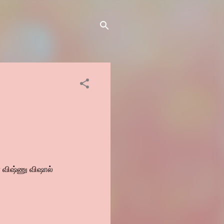
 விஷ்ணு விஷால்