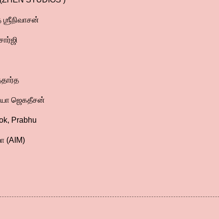
 ஶ்ரீநிவாசன்
சார்ஜி
்தார்த
லயா ஜெகதீசன்
ok, Prabhu
வா (AIM)