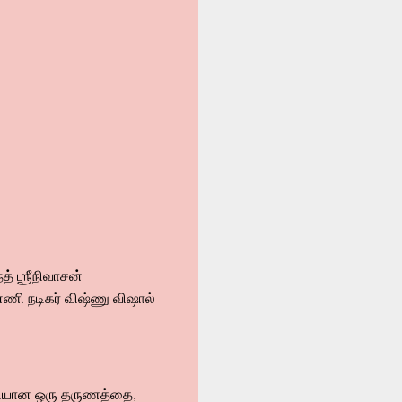
த் ஶ்ரீநிவாசன்
னணி நடிகர் விஷ்ணு விஷால்
டியான ஒரு தருணத்தை,