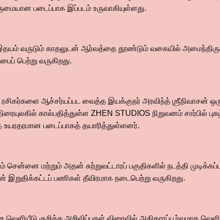
ருமையான படைப்பாக இப்படம் உருவாகியுள்ளது.
் வருடும் காதலுடன் ஆர்வத்தை தூண்டும் வகையில் அமைந்திருக்க
்பைப் பெற்று வருகிறது.
லம் ரசிகர்களை ஆச்சர்யப்பட வைத்த இயக்குநர் அரவிந்த் ஶ்ரீநிவாச
 திரையுலகில் கால்பதித்துள்ள ZHEN STUDIOS நிறுவனம் சார்பில் புகழ்
 உயரதரமான படைப்பாகத் தயாரித்துள்ளனர்.
தும் சென்னை மற்றும் அதன் சுற்றுவட்டாரப் பகுதிகளில் நடத்தி முடிக்கப்பட்
ின் இறுதிக்கட்டப் பணிகள் தீவிரமாக நடைபெற்று வருகிறது.
சை வெளியீடு குறித்த அறிவிப்புகள் விரைவில் அதிகாரப்பூர்வமாக வெளிய