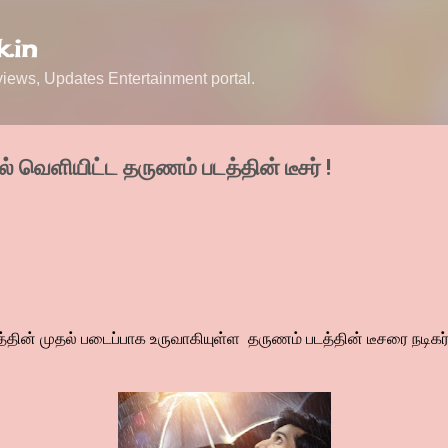
Skip to main content
.in
ews, Updates Entertainment portal.
் வெளியிட்ட தருணம் படத்தின் டீசர் !
ன் முதல் படைப்பாக உருவாகியுள்ள தருணம் படத்தின் டீசரை நடிகர்