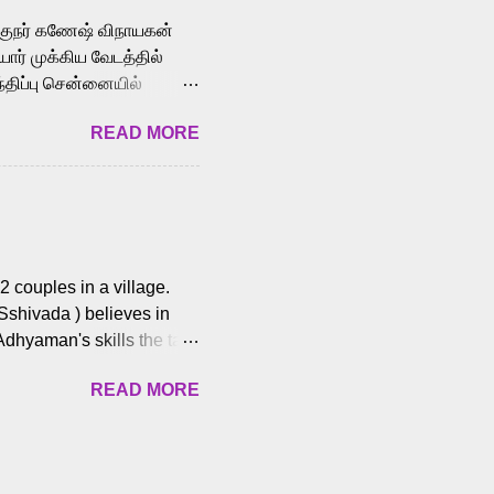
க்குநர் கணேஷ் விநாயகன்
ோர் முக்கிய வேடத்தில்
்திப்பு சென்னையில்
வான்' திரைப்படத்தில்
READ MORE
ய், பேபி கிருத்திகா,
. சுகுமார் ஒளிப்பதிவு
ிறார். லால்குடி
 பணிகளை
ம் இந்தத் திரைப்படத்தை 90
ன் தயாரித்திருக்கிறார்.
 couples in a village.
 Sshivada ) believes in
Adhyaman's skills the task
n Andhra Pradesh. As they
READ MORE
 dating back to 1995.
them? What obstacles and
ts is a slow burn but
es set the backdrop and