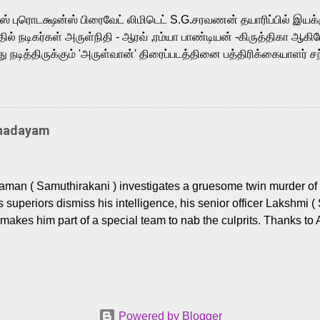
m, and Telugu versions. Joining them is Action King Arjun...
ர்ஸ் புரொடக்ஷன்ஸ் பிரைவேட் லிமிடெட் S.G.சரவணன் தயாரிப்பில் இய
ில் நடிகர்கள் அருள்நிதி - ஆரவ் ,ரம்யா பாண்டியன் -கிருத்திகா ஆகிய
நடித்திருக்கும் 'அருள்வான்' திரைப்படத்தினை பத்திரிக்கையாளர் சந
து. இயக்குநர் கணேஷ் விநாயகன் இயக்கத்தில் உருவாகியுள்ள 'அருள்
ி, ஆரவ், காளி வெங்கட், ரம்யா பாண்டியன், வி டி வி கணேஷ் , ஜான் விஜ
ீரன்' சரவணன், ஹரிஷ் உத்தமன் உள்ளிட்ட பலர் நடித்திருக்கிறார்கள். எம்
்கும் இந்த திரைப்படத்திற்கு ஜீ. வி. பிரகாஷ் குமார் இசையமைத்திருக்க
Thadayam
ா கலை இயக்கத்தை கவனிக்க.. லாரன்ஸ் கிஷோர் படத் தொகுப்பு
டிருக்கிறார். கல்வியின் அவசியத்தை வலியுறுத்தி தயாராகி இருக்கு
் புரொடக்ஷன்ஸ் பிரைவேட் லிமிடெட் சார்பில் தயாரிப்பாளர் எஸ் ஜி சரவண
man ( Samuthirakani ) investigates a gruesome twin murder of 2
ை சக்தி பிலிம் ஃபேக்டரி நிறுவனம் சார்பில் சக்திவேலன் வழங...
s superiors dismiss his intelligence, his senior officer Lakshmi (
makes him part of a special team to nab the culprits. Thanks to 
nages to trace possible suspects in a hamlet in a border town i
 dig deeper, several layers emerge which link the case to events
 the kiĺlers ? Do cops Adhyaman and Lakshmi manage to nab 
come in their way? The crime story allegedly based on true even
 cat -and- mouse investigative cop thriller. The first few episod
Powered by Blogger