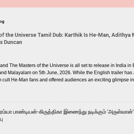
log
 the Universe Tamil Dub: Karthik Is He-Man, Adithya 
Is Duncan
nd The Masters of the Universe is all set to release in India in 
and Malayalam on 5th June, 2026. While the English trailer has a
m cult He-Man fans and offered audiences an exciting glimpse int
ntly released Tamil trailer has also generated strong excitemen
o the growing buzz is the film’s powerful Tamil voice cast led b
arthik, who lends his voice to the iconic superhero He-Man. K
hene De” from Raavan, “Oru Maalai” from Ghajini, and “Mun Andh
-ரம்யா பாண்டியன்-கிருத்திகா இணைந்து நடிக்கும் 'அருள்வான்'
is loved for his versatile voice and strong command over multip
பு
 fit for the legendary character. Adithya Menon, known for portr
sts across South Indian cinema, voices the menacing Skeletor a