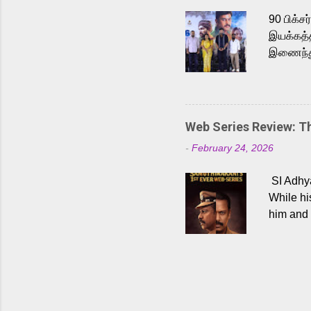
Malayala
90 பிக்ச
இயக்கத்த
இணைந்து 
நடைபெற்ற
அருள்நித
'பருத்திவ
செய்திருக
Web Series Review: 
இளையராஜ
-
February 24, 2026
மேற்கொண்
பிக்சர்ஸ
SI Adhya
இப்படத்த
While hi
him and 
force ma
begin to
Who are
dangers 
gripping