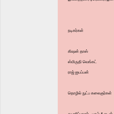
நடிகர்கள்
கிஷன் தாஸ்
ஸ்மிருதி வெங்கட்
ராஜ் ஐயப்பன்
தொழில் நுட்ப கலைஞர்கள்
தயாரிப்பாளர் - புகழ் & ஈ