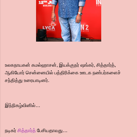
உலகநாயகன் கமல்ஹாசன், இயக்குநர் ஷங்கர், சித்தார்த்,
ஆகியோர் சென்னையில் பத்திரிக்கை ஊடக நண்பர்களைச்
சந்தித்து உரையாடினர்.
இந்நிகழ்வினில்…
நடிகர்
சித்தார்த்
பேசியதாவது…