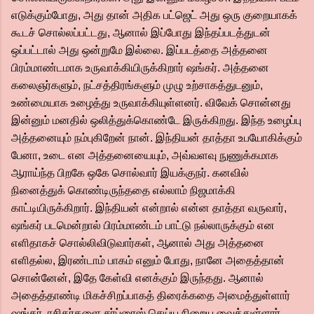
எடுக்கும்போது, அது தான் அதிக பட்ஜெட் அது ஒரு குறையாகக்
கூடச் சொல்லப்பட்டது, ஆனால் இப்போது இந்தப்படத்துடன்
ஒப்பட்டால் அது ஒன்றுமே இல்லை. இப்படத்தை அத்தனை
பிரம்மாண்டமாக உருவாக்கியிருக்கிறார் ஷங்கர். அத்தனை
கலைஞர்களும், நட்சத்திரங்களும் முழு உற்சாகத்துடனும்,
உண்மையாக உழைத்து உருவாக்கியுள்ளனர். விவேக் சொன்னது
இன்னும் மனதில் ஒலித்துக்கொண்டே இருக்கிறது. இந்த உழைப்பு
அத்தனையும் நம்புகிறேன் நான். இந்தியன் தாத்தா உபயோகிக்கும்
பேனா, உடை என அத்தனையையும், அவ்வளவு நுணுக்கமாக
ஆராய்ந்த பிறகே ஒகே சொல்வார் இயக்குநர். கனவில்
நினைத்துக் கொண்டிருந்ததை எல்லாம் நிஜமாக்கி
காட்டியிருக்கிறார். இந்தியன் என்றால் என்ன தாத்தா வருவார்,
ஷங்கர் படமென்றால் பிரம்மாண்டம் பாட்டு நல்லாருக்கும் என
எளிதாகச் சொல்லிவிடுவார்கள், ஆனால் அது அத்தனை
எளிதல்ல, இரண்டாம் பாகம் எனும் போது, நானே அதைத்தான்
சொன்னேன், இதே கேள்வி எனக்கும் இருந்தது. ஆனால்
அதைத்தாண்டி மிகச்சிறப்பாகத் திரைக்கதை அமைத்துள்ளார்
ஷங்கர். ரசிகர்களை சர்ப்ரைஸ் செய்ய நிறைய வைத்துள்ளார்.