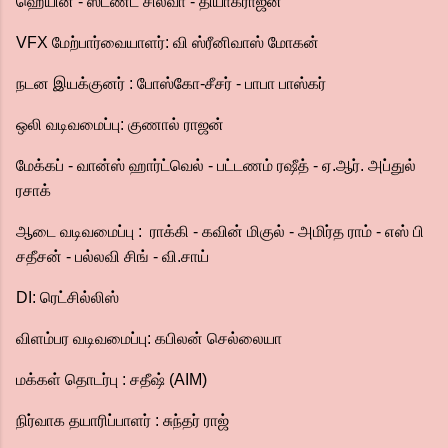
ஹெயின் - ஸ்டண்ட் சில்வா - தியாகராஜன்
VFX மேற்பார்வையாளர்: வி ஸ்ரீனிவாஸ் மோகன்
நடன இயக்குனர் : போஸ்கோ-சீசர் - பாபா பாஸ்கர்
ஒலி வடிவமைப்பு: குணால் ராஜன்
மேக்கப் - வான்ஸ் ஹார்ட்வெல் - பட்டணம் ரஷீத் - ஏ.ஆர். அப்துல்
ரசாக்
ஆடை வடிவமைப்பு : ராக்கி - கவின் மிகுல் - அமிர்த ராம் - எஸ் பி
சதீசன் - பல்லவி சிங் - வி.சாய்
DI: ரெட்சில்லிஸ்
விளம்பர வடிவமைப்பு: கபிலன் செல்லையா
மக்கள் தொடர்பு : சதீஷ் (AIM)
நிர்வாக தயாரிப்பாளர் : சுந்தர் ராஜ்