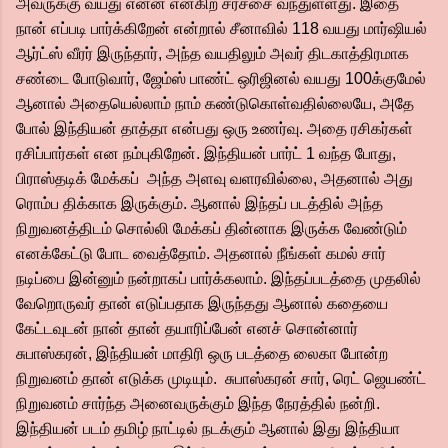
அவருக்கு வயது என்ன என்கிற சர்ச்சை வந்துள்ளது. இதை
நான் எப்படி பார்க்கிறேன் என்றால் சீனாவில் 118 வயது மார்ஷியல்
ஆர்ட்ஸ் வீரர் இருந்தார், அந்த வயதிலும் அவர் திடகாத்திரமாக
சண்டை போடுவார், ஜேம்ஸ் பாண்ட் ஒரிஜினல் வயது 100க்குமேல்
ஆனால் அதையெல்லாம் நாம் கண்டுகொள்வதில்லையே, அதே
போல் இந்தியன் தாத்தா என்பது ஒரு உணர்வு. அதை ரசிகர்கள்
ரசிப்பார்கள் என நம்புகிறேன். இந்தியன் பார்ட் 1 வந்த போது,
பிராஸ்தடிக் மேக்கப் அந்த அளவு வளரவில்லை, அதனால் அது
ரொம்ப திக்காக இருக்கும். ஆனால் இந்தப் படத்தில் அந்த
நிறுவனத்திடம் சொல்லி மேக்கப் தின்னாக இருக்க வேண்டும்
எனக்கேட்டு போட வைத்தோம். அதனால் நீங்கள் கமல் சார்
நடிப்பை இன்னும் நன்றாகப் பார்க்கலாம். இந்தப்படத்தை முதலில்
வேறொருவர் தான் எடுப்பதாக இருந்தது ஆனால் கதையை
கேட்டவுடன் நான் தான் தயாரிப்பேன் எனச் சொன்னார்
சுபாஸ்கரன், இந்தியன் மாதிரி ஒரு படத்தை லைகா போன்ற
நிறுவனம் தான் எடுக்க முடியும். சுபாஸ்கரன் சார், ரெட் ஜெயண்ட்
நிறுவனம் சார்ந்த அனைவருக்கும் இந்த நேரத்தில் நன்றி.
இந்தியன் படம் தமிழ் நாட்டில் நடக்கும் ஆனால் இது இந்தியா