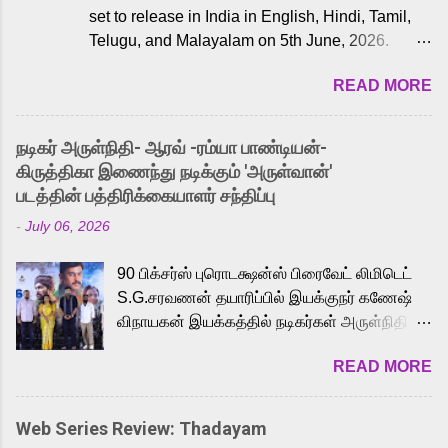
set to release in India in English, Hindi, Tamil,
Telugu, and Malayalam on 5th June, 2026.
While the English trailer has already received a
READ MORE
lot of love from cult He-Man fans and offered
audiences an exciting glimpse into the world of
Eternia, the recently released Tamil trailer has
நடிகர் அருள்நிதி- ஆரவ் -ரம்யா பாண்டியன்-
also generated strong excitement among Tamil
கிருத்திகா இணைந்து நடிக்கும் 'அருள்வான்'
audiences. Adding to the growing buzz is the
படத்தின் பத்திரிக்கையாளர் சந்திப்பு
film’s powerful Tamil voice cast led by
-
July 06, 2026
celebrated playback singer Karthik, who lends
his voice to the iconic superhero He-Man.
90 பிக்சர்ஸ் புரொடக்ஷன்ஸ் பிரைவேட் லிமிடெட்
Known for memorable songs like “Behene De”
S.G.சரவணன் தயாரிப்பில் இயக்குநர் கணேஷ்
from Raavan, “Oru Maalai” from Ghajini, and
விநாயகன் இயக்கத்தில் நடிகர்கள் அருள்நிதி -
“Mun Andhi” from 7 Aum Arivu, Karthik is loved
ஆரவ் ,ரம்யா பாண்டியன் -கிருத்திகா ஆகியோர்
for his versatile voice and strong command over
READ MORE
முக்கிய வேடத்தில் இணைந்து நடித்திருக்கும்
multiple languages, making him a strong fit for
'அருள்வான்' திரைப்படத்தினை
the legendary character. Adithya Menon, known
பத்திரிக்கையாளர் சந்திப்பு சென்னையில்
for portraying memorable antagonists across
Web Series Review: Thadayam
நடைபெற்றது. இயக்குநர் கணேஷ் விநாயகன்