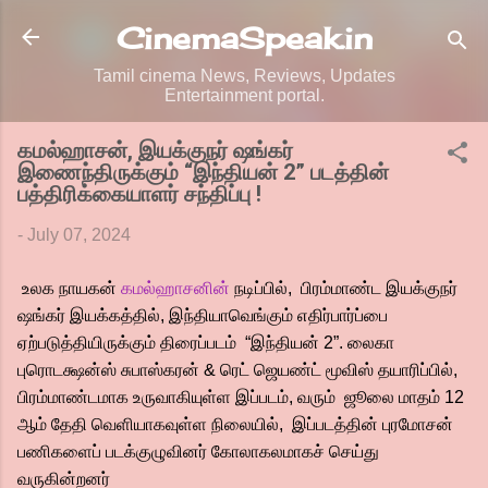
Skip to main content
CinemaSpeak.in
Tamil cinema News, Reviews, Updates
Entertainment portal.
கமல்ஹாசன், இயக்குநர் ஷங்கர்
இணைந்திருக்கும் “இந்தியன் 2” படத்தின்
பத்திரிக்கையாளர் சந்திப்பு !
-
July 07, 2024
உலக நாயகன்
கமல்ஹாசனின்
நடிப்பில், பிரம்மாண்ட இயக்குநர்
ஷங்கர் இயக்கத்தில், இந்தியாவெங்கும் எதிர்பார்ப்பை
ஏற்படுத்தியிருக்கும் திரைப்படம் “இந்தியன் 2”. லைகா
புரொடக்ஷன்ஸ் சுபாஸ்கரன் & ரெட் ஜெயண்ட் மூவிஸ் தயாரிப்பில்,
பிரம்மாண்டமாக உருவாகியுள்ள இப்படம், வரும் ஜூலை மாதம் 12
ஆம் தேதி வெளியாகவுள்ள நிலையில், இப்படத்தின் புரமோசன்
பணிகளைப் படக்குழுவினர் கோலாகலமாகச் செய்து
வருகின்றனர்