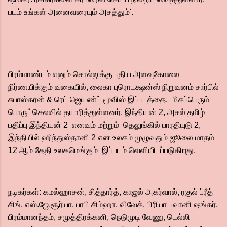
படம் உங்கள் அனைவரையும் அசத்தும்'.
பிரம்மாண்டம் எனும் சொல்லுக்கு புதிய அளவுகோலை
நிர்ணயிக்கும் வகையில், லைகா புரொடக்ஷன்ஸ் நிறுவனம் சார்பில்
சுபாஸ்கரன் & ரெட் ஜெயண்ட் மூவிஸ் இப்படத்தை, மிகப்பெரும்
பொருட்செலவில் தயாரித்துள்ளனர். இந்தியன் 2, அசல் தமிழ்
பதிப்பு இந்தியன் 2 எனவும் மற்றும் தெலுங்கில் பாரதியுடு 2,
இந்தியில் ஹிந்துஸ்தானி 2 என உலகம் முழுவதும் ஜூலை மாதம்
12 ஆம் தேதி உலகமெங்கும் இப்படம் வெளியிடப்படுகிறது.
நடிகர்கள்: கமல்ஹாசன், சித்தார்த், காஜல் அகர்வால், ரகுல் ப்ரீத்
சிங், எஸ்.ஜே.சூர்யா, பாபி சிம்ஹா, விவேக், பிரியா பவானி ஷங்கர்,
பிரம்மானந்தம், சமுத்திரக்கனி, நெடுமுடி வேணு, டெல்லி