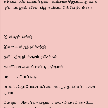
கணேஷ், மனோபாலா, ஜெகன், காளிதாஸ் ஜெயராம், குல்ஷன்
குரோவர், ஜாகீர் உசேன், பியூஸ் மிஸ்ரா, அகிலேந்திர மிஸ்ரா.
இயக்குநர்: ஷங்கர்
இசை: அனிருத் ரவிச்சந்தர்
ஒளிப்பதிவு இயக்குனர்: ரவிவர்மன்
தயாரிப்பு வடிவமைப்பாளர்: டி.முத்துராஜ்
எடிட்டர்: ஸ்ரீகர் பிரசாத்
வசனம் : ஜெயமோகன், கபிலன் வைரமுத்து, லட்சுமி சரவண
குமார்
ஆக்‌ஷன் : அன்பறிவ் - ரம்ஜான் புல்லட் - அனல் அரசு - பீட்டர்