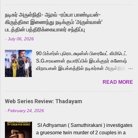
and offered audiences an exciting glimpse
into the world of Eternia, the recently
நடிகர் அருள்நிதி- ஆரவ் -ரம்யா பாண்டியன்-
released Tamil trailer has also generated
கிருத்திகா இணைந்து நடிக்கும் 'அருள்வான்'
strong excitement among Tamil audiences.
படத்தின் பத்திரிக்கையாளர் சந்திப்பு
Adding to the growing buzz is the film’s
-
July 06, 2026
powerful Tamil voice cast led by celebrated
playback singer Karthik, who lends his voice
90 பிக்சர்ஸ் புரொடக்ஷன்ஸ் பிரைவேட் லிமிடெட்
to the iconic superhero He-Man. Known for
S.G.சரவணன் தயாரிப்பில் இயக்குநர் கணேஷ்
memorable songs like “Behene De” from
விநாயகன் இயக்கத்தில் நடிகர்கள் அருள்நிதி -
Raavan, “Oru Maalai” from Ghajini, and
ஆரவ் ,ரம்யா பாண்டியன் -கிருத்திகா ஆகியோர்
“Mun Andhi” from 7 Aum Arivu, Karthik is
READ MORE
முக்கிய வேடத்தில் இணைந்து நடித்திருக்கும்
loved for his versatile voice and strong
'அருள்வான்' திரைப்படத்தினை
command over multiple languages, making
பத்திரிக்கையாளர் சந்திப்பு சென்னையில்
him a strong fit for the legendary character.
Web Series Review: Thadayam
நடைபெற்றது. இயக்குநர் கணேஷ் விநாயகன்
Adithya Menon, known for portraying
-
February 24, 2026
இயக்கத்தில் உருவாகியுள்ள 'அருள்வான்'
memorable antagonists across South Indian
திரைப்படத்தில் அருள்நிதி, ஆரவ், காளி
cinema, voices the menacing Skeletor
SI Adhyaman ( Samuthirakani ) investigates
வெங்கட், ரம்யா பாண்டியன், வி டி வி கணேஷ் ,
across the Tamil, Malayalam, and Telugu
a gruesome twin murder of 2 couples in a
ஜான் விஜய், பேபி கிருத்திகா, 'பருத்திவீரன்'
versions. Joining them is Action King Arjun...