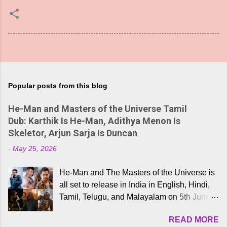
Popular posts from this blog
He-Man and Masters of the Universe Tamil
Dub: Karthik Is He-Man, Adithya Menon Is
Skeletor, Arjun Sarja Is Duncan
-
May 25, 2026
He-Man and The Masters of the Universe is
all set to release in India in English, Hindi,
Tamil, Telugu, and Malayalam on 5th June,
2026. While the English trailer has already
READ MORE
received a lot of love from cult He-Man fans