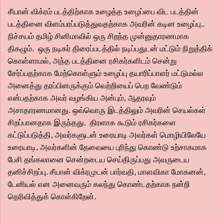
சீயான் விக்ரம் படத்திற்காக உழைத்த உழைப்பை விட படத்தின்
படத்தினை விளம்பரப்படுத்துவதற்காக அவரின் கடின உழைப்பு..
நிச்சயம் தமிழ் சினிமாவில் ஒரு சிறந்த முன்னுதாரணமாக
திகழும். ஒரு நடிகர் திரைப்படத்தில் நடிப்பதுடன் மட்டும் நிறுத்திக்
கொள்ளாமல், அந்த படத்தினை ரசிகர்களிடம் சென்று
சேர்ப்பதற்காக மேற்கொள்ளும் உழைப்பு தயாரிப்பாளர் மட்டுமல்ல
அனைத்து தரப்பினருக்கும் வெற்றியைப் பெற வேண்டும்
என்பதற்காக அவர் வழங்கிய அன்பும், ஆதரவும்
அசாதாரணமானது. ஒவ்வொரு இடத்திலும் அவரின் செயல்கள்
சிறப்பானதாக இருந்தது. திரளாக கூடும் ரசிகர்களை
கட்டுப்படுத்தி, அவர்களுடன் உரையாடி அவர்கள் மொழியிலேயே
உரையாடி, அவர்களின் தேவையை புரிந்து கொண்டு உற்சாகமாக
பேசி தங்கலானை சென்றடைய செய்திருப்பது அவருடைய
தனிச்சிறப்பு. சீயான் விக்ரமுடன் பார்வதி, மாளவிகா மோகனன்,
டேனியல் என அனைவரும் கலந்து கொண்டதற்காக நன்றி
தெரிவித்துக் கொள்கிறேன்.