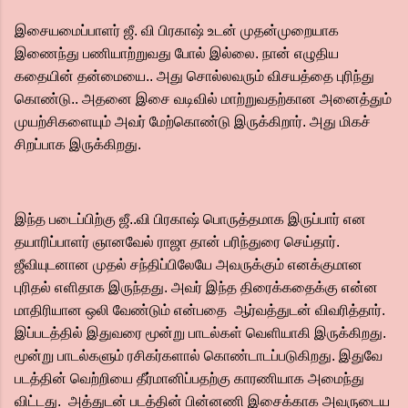
இசையமைப்பாளர் ஜீ. வி பிரகாஷ் உடன் முதன்முறையாக
இணைந்து பணியாற்றுவது போல் இல்லை.‌ நான் எழுதிய
கதையின் தன்மையை.. அது சொல்லவரும் விசயத்தை புரிந்து
கொண்டு.. அதனை இசை வடிவில் மாற்றுவதற்கான அனைத்தும்
முயற்சிகளையும் அவர் மேற்கொண்டு இருக்கிறார். அது மிகச்
சிறப்பாக இருக்கிறது.
இந்த படைப்பிற்கு ஜீ..வி பிரகாஷ் பொருத்தமாக இருப்பார் என
தயாரிப்பாளர் ஞானவேல் ராஜா தான் பரிந்துரை செய்தார்.
ஜீவியுடனான முதல் சந்திப்பிலேயே அவருக்கும் எனக்குமான
புரிதல் எளிதாக இருந்தது.‌ அவர் இந்த திரைக்கதைக்கு என்ன
மாதிரியான ஒலி வேண்டும் என்பதை ஆர்வத்துடன் விவரித்தார்.
இப்படத்தில் இதுவரை மூன்று பாடல்கள் வெளியாகி இருக்கிறது.
மூன்று பாடல்களும் ரசிகர்களால் கொண்டாடப்படுகிறது. இதுவே
படத்தின் வெற்றியை தீர்மானிப்பதற்கு காரணியாக அமைந்து
விட்டது. அத்துடன் படத்தின் பின்னணி இசைக்காக அவருடைய