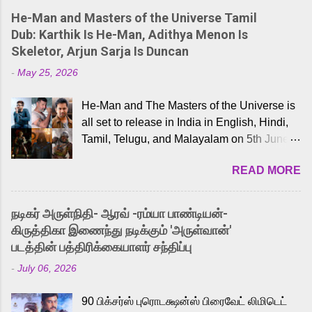
He-Man and Masters of the Universe Tamil
Dub: Karthik Is He-Man, Adithya Menon Is
Skeletor, Arjun Sarja Is Duncan
-
May 25, 2026
He-Man and The Masters of the Universe is
all set to release in India in English, Hindi,
Tamil, Telugu, and Malayalam on 5th June,
2026. While the English trailer has already
READ MORE
received a lot of love from cult He-Man fans
and offered audiences an exciting glimpse
into the world of Eternia, the recently
நடிகர் அருள்நிதி- ஆரவ் -ரம்யா பாண்டியன்-
released Tamil trailer has also generated
கிருத்திகா இணைந்து நடிக்கும் 'அருள்வான்'
strong excitement among Tamil audiences.
படத்தின் பத்திரிக்கையாளர் சந்திப்பு
Adding to the growing buzz is the film’s
-
July 06, 2026
powerful Tamil voice cast led by celebrated
playback singer Karthik, who lends his voice
90 பிக்சர்ஸ் புரொடக்ஷன்ஸ் பிரைவேட் லிமிடெட்
to the iconic superhero He-Man. Known for