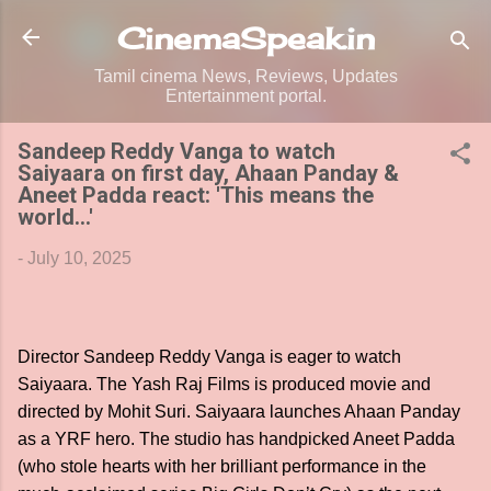
Skip to main content
CinemaSpeak.in
Tamil cinema News, Reviews, Updates
Entertainment portal.
Sandeep Reddy Vanga to watch
Saiyaara on first day, Ahaan Panday &
Aneet Padda react: 'This means the
world...'
-
July 10, 2025
Director Sandeep Reddy Vanga is eager to watch
Saiyaara. The Yash Raj Films is produced movie and
directed by Mohit Suri. Saiyaara launches Ahaan Panday
as a YRF hero. The studio has handpicked Aneet Padda
(who stole hearts with her brilliant performance in the