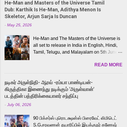
He-Man and Masters of the Universe Tamil
Dub: Karthik Is He-Man, Adithya Menon Is
Skeletor, Arjun Sarja Is Duncan
-
May 25, 2026
He-Man and The Masters of the Universe is
all set to release in India in English, Hindi,
Tamil, Telugu, and Malayalam on 5th June,
2026. While the English trailer has already
READ MORE
received a lot of love from cult He-Man fans
and offered audiences an exciting glimpse
into the world of Eternia, the recently
நடிகர் அருள்நிதி- ஆரவ் -ரம்யா பாண்டியன்-
released Tamil trailer has also generated
கிருத்திகா இணைந்து நடிக்கும் 'அருள்வான்'
strong excitement among Tamil audiences.
படத்தின் பத்திரிக்கையாளர் சந்திப்பு
Adding to the growing buzz is the film’s
-
July 06, 2026
powerful Tamil voice cast led by celebrated
playback singer Karthik, who lends his voice
90 பிக்சர்ஸ் புரொடக்ஷன்ஸ் பிரைவேட் லிமிடெட்
to the iconic superhero He-Man. Known for
S.G.சரவணன் தயாரிப்பில் இயக்குநர் கணேஷ்
memorable songs like “Behene De” from